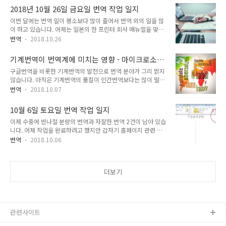
Trados 전문가가 번역업계 최신 트렌드와 새로워진 SDL
요. 처음 방문한 병원이었는데, 젊은 선생님이 세세한 부분을 꼼
2018년 10월 26일 금요일 번역 작업 일지
Trados Studio의 혁신적인 주요 변화를 소개하는 자리가 될 것
꼼하게 체크하고 설명해주는 것이..
이번 달에는 번역 일이 평소보다 많이 줄어서 번역 외의 일을 많
으로 보입니다. 번역업계 종사자들과 친분을 쌓기에 좋은 기회
이 하고 있습니다. 어제는 일본의 한 프린터 회사 매뉴얼을 맞았
같습니다. [행사 안내] 참가비가 무료네요. [아젠다] 사전 등록 신
습니다. 이 업체로부터 7~8년 전부터 일을 했으므로 꽤 오래되
청은 다음 페이지에서 할 수 있습니다.
번역
2018.10.26
었습니다. 처음 이 업체로부터 기존에 번역된 문서를 업데이트하
http://goto.sdl.com/lvLwf000nGJO4U2T10n0R0L
는 작업을 맡았습니다. 언어는 영어에서 한국어로 번역하는 것이
기계번역이 번역계에 미치는 영향 - 마이크로소프
었지만, 기존 번역된 문서를 살펴보니 용어가 일본어에서 한국어
트 사이트
구글번역을 비롯한 기계번역의 발전으로 번역 분야가 그리 밝지
로 번역한 것처럼 일반적으로 통용되는 용어가 아니었습니다. 이
않습니다. 아직은 기계번역의 품질이 인간번역보다는 많이 떨어
런 경우 기존 문서를 두고 처음부터 번역하면 좋겠지만, 이 업체
지는 것이 현실이기 때문에 당장은 큰 영향이 없을 것이라는 의
건은 승인된 용어집이 있었기 때문에 용어는 그대로 두고 잘못된
번역
2018.10.07
견이 있었지만, 꼭 그렇지만은 않은 것 같습니다.AI 번역이 번역
번역이나 표현을 수정하는 것을 위주로 하여 초기에 작업했습니
계에 미치는 영향 다음은 마이크로소프트의 Office 365 관련 문
다. 처음 몇 년은 조금 힘들었지만, 이후부터는 작업이 수월해졌
10월 6일 토요일 번역 작업 일지
서 사이트에 나오는 표현입니다. 여섯 번째 장치에 로그인 하는
습니다. 프린터 매뉴얼 업데이트 작..
이제 수중에 반나절 분량의 번역과 자잘한 번역 2건이 남아 있습
경우 어떻게 됩니까? "제한에 도달 함" 메시지가 표시 되 및 로
니다. 어제 작업을 완료하려고 했지만 갑자기 홈페이지 관련 작
그 아웃 하려면 Office의 다른 장치에 로그인 하기 전에 필요 합
업이 2건이 몰려서 오는 바람에 진행 중인 작업을 중단하고 급한
니다. 설치 페이지, Microsoft 계정에서 로그 아웃 PC 또는
번역
2018.10.06
일부터 처리했습니다. 반나절 분량의 작업은 워드프레스 플러그
Mac. 하려면 이동 Office 365에서 로그 아웃 할 경우 어떻게 됩
인 문자열 번역으로 일요일까지 완료하면 됩니다. 또, 고객사에
니까? 로그 아웃 하는 경우 일부 구독 기능이 손실 될 수 있..
서 요청해온 소량 Proofreading 작업이 있지만, 토요일이라는
더보기
핑계로 답장을 주지 않고 있습니다. 오늘 새벽에 추가로 조그만
한 작업이 왔는데, 이전 번역본에서 변경된 부분만 수정하는 업
데이트 작업입니다. 기업윤리강령(Code of Conduct) 문서인
데요. 전체 분량은 꽤 많지만 변경된 사항은 몇 군데 안 되어서
문서 전체를 볼 필요가 없이 MS 워드 문서에서 변경 내용 추적
관련사이트
기능을 사용하여 ..