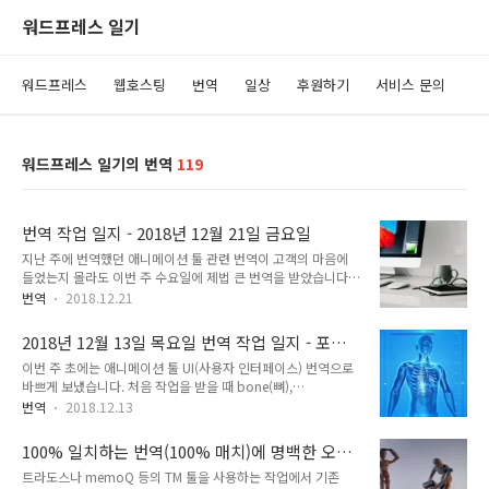
워드프레스 일기
워드프레스
웹호스팅
번역
일상
후원하기
서비스 문의
워드프레스 일기의 번역
119
번역 작업 일지 - 2018년 12월 21일 금요일
지난 주에 번역했던 애니메이션 툴 관련 번역이 고객의 마음에
들었는지 몰라도 이번 주 수요일에 제법 큰 번역을 받았습니다.
번역 분량은 일주일에 번역할 수 있는 정도의 분량입니다. 하지
번역
2018.12.21
만 연말이고, 제가 요즘 들어 다른 일도 병행하느라 번역에 온전
히 집중할 수 없기 때문에 기간을 조금 넉넉하게 요구하니 클라
2018년 12월 13일 목요일 번역 작업 일지 - 포스
이언트가 급하지 않다면서 요구한 것보다 더 길게 1월 7일까지
트 에디팅 단가
이번 주 초에는 애니메이션 툴 UI(사용자 인터페이스) 번역으로
기간을 연장해주었습니다.ㅎㅎ 이전 번역가가 좀처럼 질문을 하
바쁘게 보냈습니다. 처음 작업을 받을 때 bone(뼈),
지 않았고 대응이 느려서 별로 마음에 들지 않았다고 하네요. 이
skeleton(뼈대), spine(척추) 등과 같은 단어를 보고서는 의학기
전 번역과의 일관성은 어떻게 유지할 것이냐는 질문에 기존 번역
번역
2018.12.13
기에 사용되는 소프트웨어 UI 번역인 것으로 생각했습니다. 하지
을 읽어보고 번역을 하겠다고 답변을 주었습니다. 작업은 수요일
만 조금 읽어 보니 애니메이션 소프트웨어 관련 번역이었습니다.
에 맡았지만 다른 일도 있고 기간도 넉넉하다 보니 오늘 기존 번
100% 일치하는 번역(100% 매치)에 명백한 오역
업데이트 작업이기 때문에 용어는 기존 번역을 참조했습니다. 기
역을 읽어보고 있습니다. 우선 내용 ..
이 있는 경우
트라도스나 memoQ 등의 TM 툴을 사용하는 작업에서 기존
존 PO 파일이 함께 제공되어서 PO 파일에서 번역을 추출하여