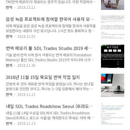
TM(번역 메모리)이 제공되는 경우가 많습니다. 이런 작업에서는
TM(번역 메모리)을 만들어서 활용했습니다. 번역된 PO 파일을
지침을 잘 읽어보는 것이 중요합니다. 특히 100% 매치에 대하
TM으로 만들어야 하는 경우가 있다면 PO 파일에서 원문과 번역
번역
2018.12.11
여 비용이 지불되지 않는 경우도 있습니다. 그런 경우에는
문을 정규식으로 추출하여 TM을 만들 수 있습니다. 또는,
100% 매치는 건드리지 않아야 합니다. 또, 100% 매치는 고치
Xbench 툴을 사용해도 됩니다. Xbench 프로그램은 유료지만
음성 녹음 프로젝트에 참여할 한국어 사용자 모
지 말라는 지침을 받을 수도 있습니다. 문제는 100% 일치하는
2.9 버전은..
집 - 한끼 밥값벌이용?
어제 메일을 받은 음성 녹음 프로젝트에 참여할 한국어 사용자를
번역에 명백한 오역이 있는 경우입니다. 사실 100% 매치에 대
모집한다는 내용의 구인 광고입니다. 1시간 정도 통화하고 참여
하여 비용이 지불되지 않으면 그런 부분은 그냥 지나치는 것이
비 28달러를 받을 수 있습니다. 심심한(?) 분은 신청해보아도 될
최선이지만, 번역하다가 기존 번역에서 명백한 오역을 보게 되면
번역
2018.12.05
것 같습니다.ㅎㅎ 위의 메일 내용을 구글에 검색해보면 appen
그냥 지나칠 수가 없는 것이 번역가이기도 합니다. 그런 경우에
사의 사이트가 검색됩니다. 믿을 수는 있는 것 같지만... 확실히
는 100% 매치 부분을 수정하지 말고 PM에게 '100% 매치에 오
번역 메모리 툴 SDL Trados Studio 2019 세일
는 모르겠습니다. 몇 년 전에 비슷한 작업을 받아서 했다가 몇 푼
역이 많다'고 알리는 ..
행사(40% 할인)
기술 분야 번역 시에 많이 사용되는 번역 메모리(Translation
되지 않은 돈을 못 받은 적이 있습니다. 그 때에는 해외 업체이고
Memory) 툴인 SDL Trados Studio 2019가 우리나라 시각으
신뢰 여부를 알 수 없는 업체였지만, 이번에는 한글로도 구인 광
로 내일 토요일(12월 1일) 오전 9시까지 40% 할인된 가격에 판
고를 하는 것을 보니 사기는 아닌 것 같습니다. 관심 있는 분은
번역
2018.11.30
매 중입니다. 트라도스를 구입해야 하는 경우 저렴하게 구입할
이미지 속의 URL로 접속하여 신청할 수 있습니다. 필요한 참여
수 있는 기회입니다. 트라도스는 연중 수시로 할인 행사를 진행
자 수가 채워지면 프로젝트가 종료된다고 하네요. 참고는 저는
2018년 11월 15일 목요일 번역 작업 일지
합니다. 보통은 20~30% 수준이고, 40% 할인은 연중 1~2회 정
Appen사..
간밤에 두 건의 새로운 번역 작업을 받았습니다. 하나는 반나절
도 같습니다. 블랙 프라이데이 특가로 278유로가 할인된 417유
분량으로 간단한 것이고, 하나는 2~3일 집중해서 해야 하는 약
로에 구입이 가능합니다. 278유로면 제가 본 가격 중에 가장 저
관 번역이었습니다. 법률번역은 번역을 시작할 초기에 주력 분야
렴하네요. 저는 2011 버전을 사용하고 있고 업그레이드를 하지
번역
2018.11.15
중 하나였지만 지난 몇 년 동안은 가뭄에 콩나듯 드물게 맡고 있
않고 있습니다. 아직까지는 호환성 문제가 발생하지 않았지만,
습니다. 하지만 감기 때문에 기간이 촉박한 법률번역에 집중할
추후에 호환성 문제가 발생하면 최신 버전으로 업그레이..
내일 SDL Trados Roadshow Seoul (트라도스
자신이 없어서 약관 번역건은 아쉽지만 반납했습니다. 감기가 그
로드쇼 서울) 개최
내일 11월 14일 수요일 SDL에서 SDL Trados Roadshow
리 심하지는 않지만 무기력감을 느껴지고 일에 집중하는 것이 힘
Seoul(트라도스 로드쇼 서울)을 개최한다고 하네요. 아마 매년
들어서 오전에 병원에 다녀왔습니다. 최근 옆동네 인천에서 주사
개최되는 연례행사 같습니다. 이번 행사에서는 SDL Trados
쇼크로 4명이 숨지는 사건이 있어서 그런지 의사 선생님이 주사
번역
2018.11.13
Studio 아시아 퍼시픽 최고 담당자인 Gen Sato와 국내
처방을 내리기 전에 주사에 대한 쇼크가 없는지 꼼꼼히 물어보네