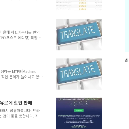
서 검색하여 사기꾼이 아닌
체 검색 오랜만에 번역 관
기를 당할 뻔했다는 글을 올
원 이상의 돈을 받지 못했습
. 이후 국내 번역업체들과
일을 했습니다. 일을 시작
만 올해 하반기부터는 번역
 지급된 돈은 제가 계산한
PE(포스트 에디팅) 작업
뢰를 하는 업체들에게 번역료
 MTPE 작업 문의는 모
팅) 작업 지난달에 MTPE
 번역 포스트 에디팅) 단가
최
최
는 MTPE(Machine
근
에디팅) 작업 문의가 늘어나고 있
는 MTPE(Machine
글
.
에디팅) 작업 문의가 늘어나고 있
과
되고 있는 것 같습니다. 최
인
 단가를 물어보았습니다.
기
안 번역으로 밥벌이를 해왔습
글
가 인가 요구를 해와서 거부
379유로에 할인 판매
만두어야 할 때가 된 것 같
다. 20년 동안 번역이라는
을 보내와서 공유해봅니다. 트라
신기하기..
 것이 좋을 듯합니다. 지
 45% 할인과 SDL
다고 하네요. 반짝 세일은