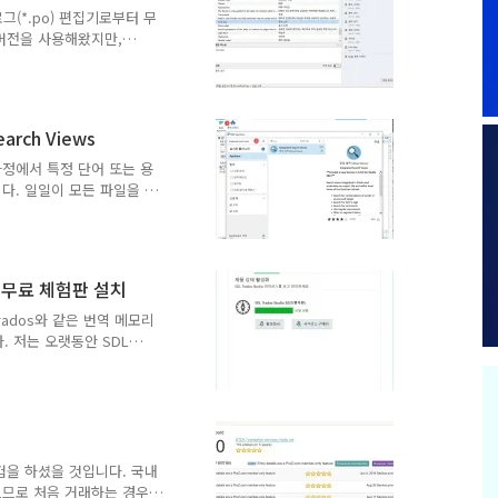
쟁 심화로 저가 수주가 횡
로그(*.po) 편집기로부터 무
 것 같습니..
 버전을 사용해왔지만,
드해야 프로 기능을 사용할
화 번역툴 Poedit 3
ownload)은 워드프레스 테마나
리눅스용 프로그램입니다. 워
arch Views
게 Loco Translate
수 있습니다. 이외에 전문적
과정에서 특정 단어 또는 용
다. 일일이 모든 파일을 열
소요됩니다. 트라도스
앱을 사용하여 여러 파일을 검색하
검색 앱 Integrated
역하는 경우에는 동일 파일 내에
21 무료 체험판 설치
함된 번역 작업에서는 개별
요되는 지루한 작업이 됩니
ados와 같은 번역 메모리
니다. 저는 오랫동안 SDL
최근 들어 눈의 피로도가 심해
udio 2021 무료 체험판을
io 2021 무료 체험판 설치
 바로 노안인데요. 몇 달
네요.ㅠ 처음으로 안과에 다
 몇 달 전부터 컴퓨터 모니
험을 하셨을 것입니다. 국내
으므로 처음 거래하는 경우