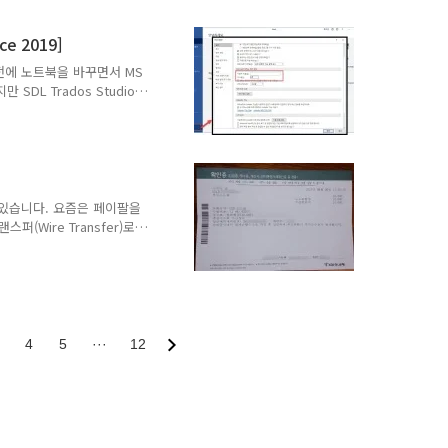
 이메일 링크를 통해서만 이
능한지 확인해보세요. >>
e 2019]
버전을 사용하고 있습니다만,
문제가 되면 트라이얼 버전을
 전에 노트북을 바꾸면서 MS
SDL Trados Studio
을 가상 머신(Virtual
다.MS Office를 설치할
치할 때 그런 창이 표시되
용자 이름이 MS Office
e에서 사용자 이름을 변경하
 MS Word 프로그램을 실
 있습니다. 요즘은 페이팔을
(Wire Transfer)로
행을 방문하여 추심을 요청
로부터 받은 수표 2장의 추
 56.11달러 수표인데, 추
금될 때에는 각 수표에 대하
저는 외화통장으로 들어오는
 어제 은행 직원분이 ETF
4
5
···
12
F가 무엇인지 몰라..