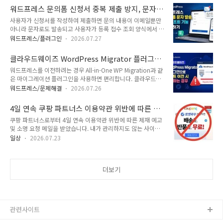
약이 시작되는 시각에 맞춰 삼성전자 홈페이지에서 갤럭시 Z 폴
웨이즈는 작은 서버 크기에서 큰 서버 사이즈로 업그레이드하는
워드프레스 문의폼 신청서 중복 제출 방지, 문자
드8을 사전예약했습니다.갤럭시 Z 폴드8/갤럭시 Z 플립8 사전
것은 간단하게 가능하지만, 큰 서버 크기에서 작은 사..
발송, 접수 조회 기능 구현하기
사용자가 신청서를 작성하여 제출하면 문의 내용이 이메일뿐만
예약오늘부터 7일 동안 갤럭시 Z 폴드8과 갤럭시 Z 플립8 사전
아니라 문자로도 발송되고 사용자가 등록 접수 조회 양식에서 이
예약이 진행 중입니다.사전 예약/사전 구매 기간 동안 구입하면
름과 전화번호를 입력하여 접수가 되었는지 여부를 확인할 수 있
256GB는 512GB로, 512GB는 1TB로 무료로 업그레이드하는
워드프레스/플러그인
2026.07.27
는 조회 기능을 구현해야 하는 경우가 있습니다. 그리고 동일한
더블 스토리지 할인 혜택을 받을 수 있습니다.😄갤럭시 Z 폴드8
이메일 주소나 전화번호로 중복으로 제출하지 않도록 하고 싶은
은 6년 만에 도입된 새로운 와이드 폼팩터로, 메인 디스플레이의
클라우드웨이즈 WordPress Migrator 플러그인
경우도 있습니다. 이런 기능을 워드프레스에서 쉽게 구현하는 방
4:3 비율이 영..
으로 사이트 이전 시 실패하는 경우
워드프레스를 이전하려는 경우 All-in-One WP Migration과 같
법으로 무료 또는 유료 컨택트 폼(Contact Form) 플러그인을
은 마이그레이션 플러그인을 사용하면 편리합니다. 클라우드웨
활용할 수 있습니다. 문자 발송과 접수 조회 기능은 코딩 작업이
이즈(Cloudways)로 사이트를 이전하려는 경우에는 클라우드
필요할 수 있습니다.워드프레스 문의폼 신청서 중복 제출 방지,
워드프레스/문제해결
2026.07.26
웨이즈에서 제공하는 WordPress Migrator 플러그인을 사용할
문자 발송, 등록 접수 조회 기능 구현하기워드프레스 사이트에서
수 있습니다. AIO WP Migration 등 다른 마이그레이션 플러그
방문자들로부터 문의를 받거나 신청/등록을 받으려는 경우 다양
4일 연속 쿠팡 파트너스 이용약관 위반에 따른 제
인을 사용하려면 충분한 웹 서버 공간이 있어야 하지만,
한 무료 또는 유료 컨택트 폼..
재 예고 및 소명 요청 메일을 받았습니다
쿠팡 파트너스로부터 4일 연속 이용약관 위반에 따른 제재 예고
Cloudways WordPress Migrator는 원본 사이트의 데이터와
및 소명 요청 메일을 받았습니다. 내가 관리하지도 않는 사이트
DB를 BlogVault 클라우드 서버를 경유하여 클라우드웨이즈로
에 대하여 매일 동일한 내용으로 정책 위반 소명 요청 메일을 보
전송하는 방식으로 작동한다고 하므로 여유 공간이 충분하지 않
일상
2026.07.23
내어 오네요. 누군가가 악의적으로 신고하는 것이 아닌가 의심이
아도 이전하는 데 어려움이 없을 것입니다.대부분의 사이트에서
되지만 소명 메일을 보내는 것 외에는 뾰족한 대응 방법이 없는
클라우드웨이즈의 워드프레스 마이그레이션 플러그인이 잘 작..
것 같습니다.쿠팡 파트너스로부터 이용약관 위반에 따라 제재 예
더보기
고 및 소명 요청 메일을 나흘 연속으로 받았습니다쿠팡 파트너스
정책 위반을 발견하면 쿠팡에 신고를 할 수 있습니다.신고 시에
는 위반자의 광고 고유 ID(AFID)를 포함해야 합니다.그런데 저는
제가 관리하지도 않는 사이트들에 대하여 나흘 연속 위반 경고
메일을 받았습니다. 아래는 첫 번째 메일인데요. 위반 URL이 2
관련사이트
개인데 (블로그스팟과 ..