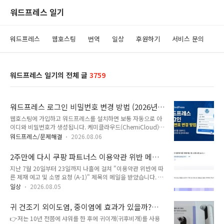
워드프레스 일기
워드프레스
웹호스팅
번역
일상
후원하기
서비스 문의
워드프레스 일기의 전체 글
3759
워드프레스 로그인 비밀번호 변경 방법 (2026년
업데이트)
웹호스팅에 가입하고 워드프레스를 설치하면 보통 자동으로 아
이디와 비밀번호가 생성됩니다. 케미클라우드(ChemiCloud)나
패스트코멧(FastComet) 등 cPanel을 제공하는 환경에서는 워
워드프레스/문제해결
2026.08.06
드프레스 설치 과정에서 아이디와 비밀번호를 직접 지정할 수도
있습니다. 워드프레스가 설치된 후에 언제든지 비밀번호를 변경
2주만에 다시 쿠팡 파트너스 이용약관 위반 메일
할 수 있습니다.📍 클라우드웨이즈 할인 프로모 코드 & 가입 방
수신
지난 7월 20일부터 23일까지 나흘에 걸쳐 "이용약관 위반에 따
법 (+60% 쿠폰)워드프레스 로그인 비밀번호 변경 방법클라우
른 제재 예고 및 소명 요청 (A-1)" 제목의 메일을 받았습니다. 제
드웨이즈에서 애플리케이션(Application)을 추가하여 워드프
가 운영하거나 관리하지도 않는 사이트들에 대하여 정책 위반이
레스를 설치하면 자동으로 사용자 이름(아이디)과 비밀번호가
일상
2026.08.05
있으니 소명하라는 메일이었습니다. 나흘 연속 소명 메일을 보내
설정됩니다. 카페24의 뉴매니지드 워드프레스에 가입하면 자동
니 더 이상 위반 메일이 오지 않아서 이제 해결되었나 생각하고
으로 워드프레스가 설치되면서 아이디와 비번이 해당 계정의 아
귀 건조기 외이도염, 중이염에 효과가 있을까?
있었습니다. 하지만 오늘 또 동일한 제목으로 이용약관 위반에
이디와 DB 비밀번호로 설정됩니다..
(오엘라 바디케어 ED01 이어 드라이어 사용 후기
👉저는 10년 전쯤에 샤워를 한 후에 귀이개(귀후비개)를 사용
따른 제재 예고 및 소명을 요청하는 메일을 받았습니다.😥2주