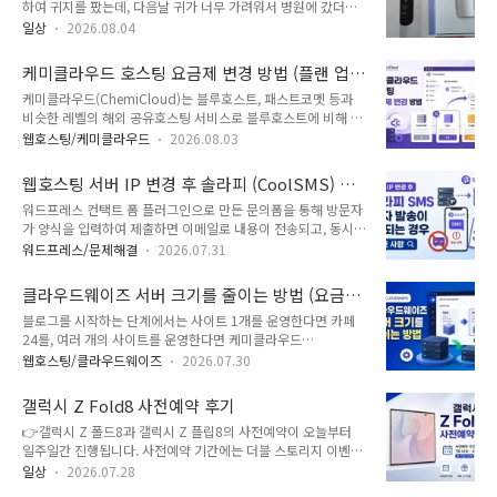
내돈내산)
하여 귀지를 팠는데, 다음날 귀가 너무 가려워서 병원에 갔더니
만에 다시 쿠팡 파트너스 이용약관 위반 메일을 받았습니다7월
외이도염이라는 진단을 받았습니다. 약을 받아서 면봉으로 바르
말에 4일 연속 정책 위반 메일을 받은 적이 있습니다. 4일 연속
일상
2026.08.04
니 가려움증이 완화되었지만, 여름이 되어 습도가 높아지면 매년
쿠팡 파트너스 이용약관 위반에 따른 제재 예고 및 소명 요청 메
귓속 가려움증이 심해졌습니다. 가려움이 심해지면 피부과에서
일을 받았습니다쿠팡 파트너스로부터 4일 연속 이용약관 위반
케미클라우드 호스팅 요금제 변경 방법 (플랜 업
처방받은 연고를 발랐지만, 바를 때에만 효과가 있고 시간이 지
에 따른 제재 예고 및 ..
그레이드)
케미클라우드(ChemiCloud)는 블루호스트, 패스트코멧 등과
나면 계속 재발하여 고민이었습니다.여름 장마철이 되면서 습도
비슷한 레벨의 해외 공유호스팅 서비스로 블루호스트에 비해 사
가 높아져서 귓속에 물기가 있어서 심해지는 것이 아닐까 하는
용자 평가가 더 좋은 편입니다. 특히 재작년 서울 서버를 도입하
생각이 들어 귀 건조기(이어 드라이버)를 주문해서 보름 정도 사
웹호스팅/케미클라우드
2026.08.03
여 우리나라에서도 속도가 빨라서 우리나라 사용자들이 몇 년 사
용해 보았습니다. 처음 며칠은 약간의 효과만 있는 것처럼 느껴
이트에 크게 증가했습니다. 케미클라우드 공유호스팅과 워드프
졌지만 수시로 귀 건조기를 사용하여 귓속을 건조시키니 가려움
웹호스팅 서버 IP 변경 후 솔라피 (CoolSMS) 문
레스 호스팅은 Starter, Pro, Turbo 등 3가지 플랜이 있으며
증상이 많이 완화되었습니다. 특히 처방받은..
자 발송이 안 되는 경우 확인 사항
워드프레스 컨택트 폼 플러그인으로 만든 문의폼을 통해 방문자
Starter는 1개 도메인으로 사이트를 운영(서브도메인으로는 여
가 양식을 입력하여 제출하면 이메일로 내용이 전송되고, 동시에
러 개 추가로 운영 가능) 가능하고 Pro 이상은 도메인 개수에 관
SMS 문자로도 알림이 가도록 할 수 있습니다. 저는 Quform 플
계없이 각 도메인마다 다른 워드프레스를 설치하여 운영이 가능
워드프레스/문제해결
2026.07.31
러그인과 솔라피 문자 발송 서비스를 연동해서 문의가 제출되면
합니다.스타터(Starter) 플랜에 가입했다가 도메인을 추가하여
문자로도 알림이 전송되도록 했습니다.발신번호가 SKT, KT, LG
사이트를 운영하고 싶은 경우 프로(Pro) 또는 터보(Turbo) 플랜
클라우드웨이즈 서버 크기를 줄이는 방법 (요금
U+ 등 통신사에서 번호도용문자 차단서비스에 가입되어 있으면
으로 변..
제 낮추기)
블로그를 시작하는 단계에서는 사이트 1개를 운영한다면 카페
해당 발신번호로 문자를 발송할 수 없게 됩니다. 또한, 솔라피에
24를, 여러 개의 사이트를 운영한다면 케미클라우드
서 보안을 위해 서버 IP를 등록하면 해당 서버 IP에서만 문자가
(ChemiCloud)와 같은 가성비 좋은 웹호스팅으로 시작할 수 있
발송되고 서버 IP가 변경되면 문자 발송 자체가 안 됩니다.저는
웹호스팅/클라우드웨이즈
2026.07.30
습니다. 방문자 수가 많거나 규모가 큰 사이트를 관리하거나 여
클라우드웨이즈(Cloudways)에서 서버를 복제하여 서버 OS를
러 개의 사이트를 운영하는 경우에는 클라우드웨이즈
업그레이드한 후에 문자 발송이 되지 않았습니다. 솔라피에서 새
갤럭시 Z Fold8 사전예약 후기
(Cloudways)도 괜찮은 선택일 수 있습니다. 방문자 수가 그리
로운 서버 I..
👉갤럭시 Z 폴드8과 갤럭시 Z 플립8의 사전예약이 오늘부터
많지 않다면 클라우드웨이즈에서 가장 작은 서버를 선택하는 것
일주일간 진행됩니다. 사전예약 기간에는 더블 스토리지 이벤트
이 좋습니다.처음부터 큰 서버 크기를 선택하면 월 지출 비용이
도 함께 진행되니, 폴드8이나 플립8 구매를 고려하고 계시다면
부담될 수 있습니다. 초기에는 작은 크기로 시작했다가 트래픽이
일상
2026.07.28
이 기간을 이용하는 것이 가장 저렴할 수 있습니다. 저는 사전예
증가하면 서버 크기를 그에 맞게 늘려갈 수 있습니다. 클라우드