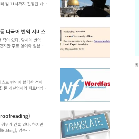
 떨어져요." 이런 말이 통
터 밤 11시까지 진행된 비
 번역의 품질에 따라 쉬울
품질이 너무 나쁘면 교정을
니다. 어제 받은 번역물은
 많아서 수정하느라 힘들었
 등 다국어 번역 서비스
 검토 도중에 "rabbi"를
숙하지만 "라비"는 조금 이상
한 적이 있다. 당시에 번역
(pl. ∼s [-..
급했지만 주로 영어와 일본
아어, 우크라이나어 등 평소
 가능한 한 국내에 거주하는
도 번역가를 찾지 못하는 경
최
최
했다. 영어나 일본어의 경우
근
 유지되지만 희귀언어의 경
글
할 수 있는 방법도 사실상
테스트 번역에 합격한 적이
과
다고 하더라도 고품질의 번
번역) 툴 개발업체와 파트너십
인
서 그 업체에서 Wordfast
기
인된 가격에 구입이 가능했
글
는 더 안 좋은 툴을 사용
 어쩔 수 없이 구입을 결정
roofreading)
했다. 하지만 이후에 그 업체와
업체로부터 일을 정기적으로
 경우가 간혹 있다. 하지만
 거..
diting), 검수
에는 번역만 주로 했지만 최근