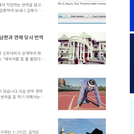
로 레이아웃 작업을 해오면
에서 작업하는 번역을 맡고
간이 ..
 압축하여 보내니 압축이 풀
보내왔다. WinRAR 프로
류가 날 수밖에 없다.ㅎㅎ
그냥 압축을 하지 않고 보냈
하여 주로 압축을 한다. 반
 남편과 연애 당시 번역
 적이 없다. 그러고 보면
하는 분들을 본다. 아시겠
고 좋은 데 왜 알집을 사
한 신주아씨가 공개하여 화
는 “태국어를 할 줄 몰랐다.
기와 메신저를 이용해 대화를
 온 태국인과 이야기를 나눌
 조금밖에 몰라 의사소통하
역기를 활용하면 어느 정도
에 살고 있다는 생각이 듭
이 많습니다.사실 번역 경력
냐고 말하기도 하는 것을 보
 번역을 잘 하기 위해서는
도 기계 번역은 한계가 있을
을리하면 금방 그렇고 그런
번역 업계에서 경력을 쌓으려
같습니다.저는 번역업체에서
증명서를 발급해 달라고 해
하지만 거의 사용할 일이 없
, 20년이 되든, 고객은 완
리뷰는 1~2시간, 길어도