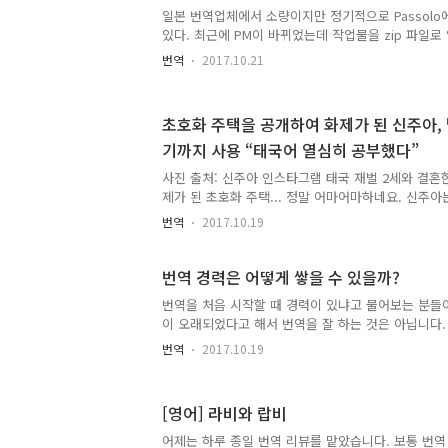
에서 보내온 리뷰를 검토하고, 최종적으로 PDF 파일
일본 번역업체에서 소량이지만 정기적으로 Passolo
레이아웃을 검토해주고... 이런 과정을 거치다 보면 시
있다. 최근에 PM이 바뀌었는데 작업물을 zip 파일로
리지 않는다고 메일이 왔다. 그러면서 스크린샷을 하나 
번역
2017.10.21
그램을 사용하여 zip 파일의 압축을 풀려고 하니 오
"반디집을 설치해보세요." 한 마디 해주려고 하다가 
다. 요즘은 국내용은 반디집, 해외용은 7-Zip을 사용
초호화 주택을 공개하여 화제가 된 신주아,
디집으로 압축하여 해외에 보내도 이때까지 문제가 된
기까지 사용 “태국어 열심히 공부했다”
반디집이 정말 좋은 프로그램 같다. 간혹 알집을 사용
지만 알집을 사용하면 초보자로 치부되기 싶다. '편하
사진 출처: 신주아 인스타그램 태국 재벌 2세와 결혼
용..
제가 된 초호화 주택... 정말 어마어마하네요. 신주아
연애할 때 말이 안 통해서 남편과 같이 있어도 번역
번역
2017.10.19
나눴다”라고 하네요. 전 약 10년 전에 한국에 일하러
수 있는 기회가 있었는데, 한국에서 일해도 한국어를
는 데 애를 먹은 기억이 나네요. 요즘 같으면 구글번
번역 경력은 어떻게 쌓을 수 있을까?
말은 통할 것 같습니다. 정말 격세지감을 느끼는 시대
번역을 처음 시작할 때 경력이 있냐고 물어보는 분들
니다. 어떤 사람은 이제 언어를 배울 필요가 없지 않
이 오래되었다고 해서 번역을 잘 하는 것은 아닙니다.
았는데요, 개인적인 생각은 아무리 AI 번역이 발전해
끊임없이 노력해야 하고, 자만심을 가지고 노력을 게
..
번역
2017.10.19
번역가로 전략하게 됩니다.번역 경력을 쌓으려면...
면 번역업체에 취직하여 경력을 쌓는 것도 한 방법 
10년 정도 일했는데, 회사를 그만 두고 나중에 경력
[영어] 라비와 랍비
서 회사에 연락하여 증명서를 하나 받아놓았습니다. 
습니다.결국 번역을 처음 시작하든, 경력이 10년이 되든
어제는 하루 종일 번역 리뷰를 맡았습니다. 보통 번역 