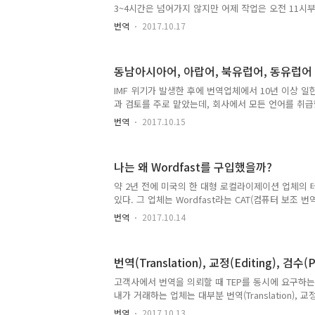
벽한 번역을 원합니다. "전 초보라서 번역 품질이 조금
3~4시간은 넘어가지 않지만 어제 작업은 오전 11시부
하지 않..
교적 많은 분량의 작업이었습니다. 리뷰(교정) 작업은
번역
2017.10.17
수도 있고 어려울 수도 있습니다. 경우에 따라 번역 
진행하다가 포기하고 재번역하라고 의견을 주기도 합
전반적으로 품질이 별로 안 좋았습니다. 특히 직역이
동남아시아어, 아랍어, 북유럽어, 동유럽어
습니다. 그래도 다행히 재번역 수준까지는 아니었습니다.
"라비"라고 번역된 부분이 있었습니다. "랍비"는 익
IMF 위기가 발생한 후에 번역업체에서 10년 이상 일
하게 들리네요. 혹시나 해서 영어사전을 찾아보았습니다. n. 
과 검토를 주로 맡았는데, 회사에서 모든 언어를 취
어, 중국어의 비중이 많았다. 간혹 아랍어, 동남아시
번역
2017.10.15
에 접한 언어의 번역 의뢰를 받기도 했다. 그럴 경우
해당 언어의 교수나 강사 등을 섭외하여 맡기고 그래
우에는 현지 업체에 직접 컨택하여 번역을 맡기기도 
나는 왜 Wordfast를 구입했을까?
번역가가 많기 때문에 번역 품질이 전반적으로 높게
우 번역가 풀 자체가 제한적이고 번역의 품질을 체크
약 2년 전에 미국의 한 대형 로컬라이제이션 업체의 
없다. 또, 우리나라 사람이 희귀언어를 아무리 잘 한
있다. 그 업체는 Wordfast라는 CAT(컴퓨터 보조 
역을 기대하기란..
을 맺고 있어서 번역은 Wordfast로만 진행했다. 그래
번역
2017.10.14
구입을 권유했다. 그 업체를 통해 구입하면 50% 할
다. 트라도스를 잘 사용하고 있는데 굳이 워드패스트라
하는 것이 별로 마음에 들지 않았지만 일을 받기 위해
번역(Translation), 교정(Editing), 검수(P
했다. 당시 30만원 정도 들여서 Wordfast를 구입
일을 제대로 한 적이 없다. 툴을 구입한 후로 기존 
고객사에서 번역을 의뢰할 때 TEP를 동시에 요구하는
받다 보니까 그 업체와는 일할 기회가 없었다. 한 두 번
내가 거래하는 업체는 대부분 번역(Translation), 교정(E
(Proofreading)를 분리하여 맡기는 편이다. 예전
번역
2017.10.13