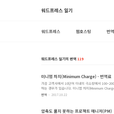
워드프레스 일기
워드프레스
웹호스팅
번
워드프레스 일기의 번역
119
미니멈 차지(Minimum Charge) - 번역료
가끔 고객사에서 10단어 이내의 극소량에서 100~2
하는 경우가 있습니다. 미니멈 차지(Minimum Charg
더라도 최소한의 금액인 미니멈 차치(Minimum Cha
번역
2017.10.22
업계의 관행입니다. 하지만 몇 년 전부터 이런 관행
료를 적용해달라고 하는 업체가 늘어나고 있습니다. 이
2000원, 심지어 몇 백 원이 될 수도 있습니다. 그러면
압축도 풀지 못하는 프로젝트 매니저(PM)
을 열어서 번역을 완료한 후에 다시 메일을 보내고, 