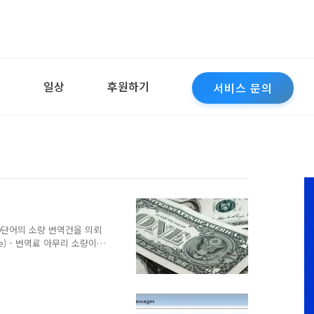
역
일상
후원하기
서비스 문의
00단어의 소량 번역건을 의뢰
e) - 번역료 아무리 소량이
rge)를 청구하는 것이 번역
을 무시하고 단어수대로 번역
 경우 번역료가 1000원,
 메일을 주고 받고, CAT 툴
번역 완료 후에 클라이언트