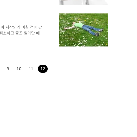
 맡기는 경우도 있다. 교정과
지만, 교정은 원문과 번역문
ing)는 번역문만을 보고 문
은 3건의 작업 모두 교정
 실제로는 거의 두 배의 시
석이 시작되기 며칠 전에 갑
 취소하고 줄곧 일에만 매달
 모든 일을 마무리했다. 그
와 오늘을 휴식을 취하고 있
뢰왔다. 두 개는 내일 처리
하루는 아무 방해를 받지 않
토리에서 사진을 추가하는 것
어다가 놓으면 되지만 티스
9
10
11
12
지 않는 것 같다. 드래그..