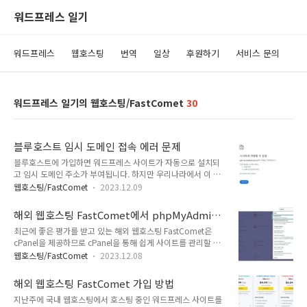
워드프레스 일기
워드프레스
웹호스팅
번역
일상
후원하기
서비스 문의
워드프레스 일기의 웹호스팅/FastComet
30
블루호스트 임시 도메인 접속 에러 문제
블루호스트에 가입하면 워드프레스 사이트가 자동으로 설치되
고 임시 도메인 주소가 부여됩니다. 하지만 우리나라에서 이 임
시 도메인 주소에 접속하면 ERR_CONNECTION_REFUSED 에
웹호스팅/FastComet
2023.12.09
러 화면이 표시됩니다.[참고*블루호스트는 우리나라에서 많이
알려졌지만 미국 서버만 제공하기 때문에 사이트 속도가 느린 문
해외 웹호스팅 FastComet에서 phpMyAdmin
제가 있습니다. 대안으로 비슷한 레벨의 패스트코멧이나 케미클
에 접속하는 방법
최근에 좋은 평가를 받고 있는 해외 웹호스팅 FastComet은
라우드를 고려할 수 있습니다. 특히 케미클라우드는 서울 서버를
cPanel을 제공하므로 cPanel을 통해 쉽게 사이트를 관리할 수
도입하여 우리나라에서도 속도가 빠릅니다.*]블루호스트 임
있습니다. FastComet에서는 cPanel에서 phpMyAdmin에 접
시 도메인 접속 에러 문제우리나라에서 mybluehost.me 주소
웹호스팅/FastComet
2023.12.08
속할 수 있습니다. phpMyAdmin에서 관리자 비밀번호를 재설
로 접속하면 ERR_CONNECTION_REFUSED 오류가 발생하면
정하거나 DB를 내보내기/가져오기 등 다양한 디비 작업을 편리
서 접속이 되지 않는 현상이 발생합니다.문제는 해외호스팅인 블
해외 웹호스팅 FastComet 가입 방법
하게 수행할 수 있습니다. [참고*패스트코멧의 경우 도쿄 리전을
루호스트에 가입할 때 myblueh..
지난주에 국내 웹호스팅에서 호스팅 중인 워드프레스 사이트를
선택하면 속도가 괜찮게 나올 것입니다. 더 빠른 속도를 원하거