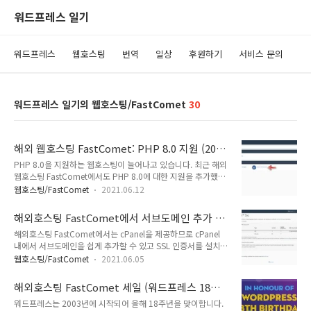
워드프레스 일기
워드프레스
웹호스팅
번역
일상
후원하기
서비스 문의
워드프레스 일기의 웹호스팅/FastComet
30
해외 웹호스팅 FastComet: PHP 8.0 지원 (2024
년 업데이트: PHP 8.3 추가)
PHP 8.0을 지원하는 웹호스팅이 늘어나고 있습니다. 최근 해외
웹호스팅 FastComet에서도 PHP 8.0에 대한 지원을 추가했습
니다. 이 글에서는 FastComet에서 PHP 8.0을 적용하는 방법
웹호스팅/FastComet
2021.06.12
에 대해 살펴보겠습니다. [참고*2024년 2월 현재, 패스트코멧
에서 PHP 8.3을 선택할 수 있습니다. 패스트코멧은 도쿄 리전을
해외호스팅 FastComet에서 서브도메인 추가 및
제공하므로 속도면에서 블루호스트 등보다 좋은 것을 평가받고
SSL 인증서 설치하기
해외호스팅 FastComet에서는 cPanel을 제공하므로 cPanel
있습니다. 가성비 좋은 웹호스팅을 원하는 경우 FastComet을
내에서 서브도메인을 쉽게 추가할 수 있고 SSL 인증서를 설치할
고려할 수 있습니다.*] 해외 웹호스팅 FastComet에서 PHP 8.0
수 있습니다. 이 글에서는 FastComet에서 서브도메인을 추가
적용하기 FastComet에서는 PHP 7.4까지 제공되었지만 최근
웹호스팅/FastComet
2021.06.05
하고 SSL 인증서와 워드프레스를 설치하는 과정을 살펴보겠습
PHP 8.0 지원이 추가되었습니다. 인기 워드프레스 테마와 플러
니다.FastComet은 우리나라에 잘 알려진 블루호스트
그인에서는 PHP 8.0을 지원할 가능성이 ..
해외호스팅 FastComet 세일 (워드프레스 18주
(Bluehost)의 대안으로 괜찮은 서비스 같습니다. 가성비가 좋은
년 기념)
워드프레스는 2003년에 시작되어 올해 18주년을 맞이합니다.
저렴한 호스팅 서비스를 원하시는 경우 패스트코멧이나 케미클