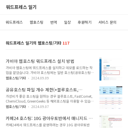
워드프레스 일기
워드프레스
웹호스팅
번역
일상
후원하기
서비스 문의
워드프레스 일기의 웹호스팅/기타
117
가비아 웹호스팅 워드프레스 설치 방법
가비아 웹호스팅에 워드프레스를 설치하고 데모를 로드하는 작
업을 맡았습니다. 가비아 호스팅에는 일반 호스팅(공유호스팅)
과 워드프레스 호스팅이 있습니다. 워드프레스 호스팅에 가입하
웹호스팅/기타
2024.09.09
면 워드프레스가 자동으로 설치되는 것 같습니다. 작업한 호스팅
은 워드프레스 호스팅이 아닌 일반 웹호스팅 상품이었습니다.참
공유호스팅 파일 개수 제한(+블루호스트,
고로 가성비 좋은 웹호스팅을 원하는 경우 패스트코멧과 같은 해
FastComet, ChemiCloud 등) - 아이노드 제한
가성비가 좋은 호스팅을 원하는 경우 블루호스트, FastComet,
외 공유호스팅이 하나의 옵션이 될 수 있습니다. 특히 블루호스
ChemiCloud, GreenGeeks 등 해외호스팅을 이용할 수 있습니
트와 비슷한 레벨의 케미클라우드(ChemiCloud)는 2024년 7
다. 공유호스팅에서는 트래픽과 공간이 무제한 제공되므로 저렴
월 말에 서울 서버를 도입하여 국내에서도 속도가 빠릅니다.📍
웹호스팅/기타
2024.09.07
하게 가성비가 우수한 웹호스팅을 찾는 경우 고려해볼 수 있습니
클라우드웨이즈 할인 프로모 코드 & 가입 방법가비아 웹호스팅
다. 하지만 공유호스팅에서는 파일 개수 제한이 있습니다. 호스
워드프레스 설치 방법가비아에 웹호스팅을 추가하면 PHP 7.3
카페24 호스팅: 10G 광아우토반에서 매니지드 워
팅에 따라 200,000개부터 500,000개 사이의 제한이 적용될
이 기본적으로 적용되는 것 같습니다. 먼저 ..
드프레스로 변경 작업
카페24에서 워드프레스를 운영하려는 경우 10G 광아우토반
수 있습니다.비교적 저렴하면서 괜찮은 웹호스팅을 원하는 경우