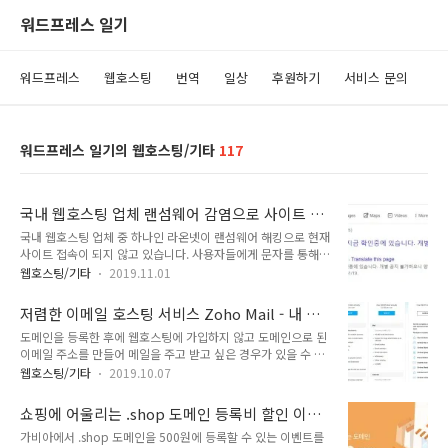
워드프레스 일기
워드프레스
웹호스팅
번역
일상
후원하기
서비스 문의
워드프레스 일기의 웹호스팅/기타
117
국내 웹호스팅 업체 랜섬웨어 감염으로 사이트 접
속 불가
국내 웹호스팅 업체 중 하나인 라온넷이 랜섬웨어 해킹으로 현재
사이트 접속이 되지 않고 있습니다. 사용자들에게 문자를 통해
개별적으로 랜섬웨어 감염 공지가 발송된 것 같습니다. 안타깝게
웹호스팅/기타
2019.11.01
도 중소 웹호스팅 업체들은 보안에 충분히 투자할 수 없는 한계
때문에 랜섬웨어 등 해커들의 공격에 취약한 편입니다. 2년 전
저렴한 이메일 호스팅 서비스 Zoho Mail - 내 도
인터넷 나야나가 랜섬웨어에 감염되어 해커에게 거액을 주고 서
메인으로 이메일 주소를 사용하는 방법
도메인을 등록한 후에 웹호스팅에 가입하지 않고 도메인으로 된
버를 복구한 적이 있습니다. 나야나 랜섬웨어 사태... 다른 웹호
이메일 주소를 만들어 메일을 주고 받고 싶은 경우가 있을 수 있
스팅 업체는 안전할까? 해커들이 라온넷닷컴 업체에게 과도한
습니다. 그런 경우 이메일 호스팅 서비스를 이용하면 내 도메인
금액을 요구하는 바람에 서버 복구에 난항을 겪고 있는 것 같습
웹호스팅/기타
2019.10.07
이나 회사 도메인으로 된 고유한 이메일 주소를 사용할 수 있습
니다. 해커가 요구하는 비용을 지불해도 서버가 복구되리라는 보
니다. 카페24 웹메일 서비스 국내에서는 카페24의 경우 월
장이 없기 때문에 미연에 이런 사태를 방지하는 것이 최선이지
쇼핑에 어울리는 .shop 도메인 등록비 할인 이벤
2000원부터 웹메일 서비스를 이용할 수 있습니다. 개인형의 절
만, 아무쪼록 사태가 잘 수습되기를 바랍..
트 (500원)
가비아에서 .shop 도메인을 500원에 등록할 수 있는 이벤트를
약형 상품의 경우 3GB 용량이 제공되고 3개까지 사용자 계정이