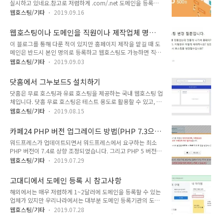
실시하고 있네요.참고로 저렴하게 .com/.net 도메인을 등록하
지원됩니다. >> 카페24 웹메일 서비스 가비아의 이메일 호스팅
려는 경우 우리나라에도 잘 알려진 네임칩(Namecheap)을 이
상품 가비아의 경우 가장 저렴한 이메일 호스팅 상품은 개인형으
웹호스팅/기타
2019.09.16
용하면 비용을 조금 아낄 수 있습니다. 1년 이후에 다시 다른 곳
로 1GB의 메일 용량이 제공되고 월 2,000원부터 사용이 가능
으로 기관 이전하면 조금 더 절감할 수도 있을 것입니다.
합니다. 메일 계정은 1개 지원됩니다. >> 가비아 메일 서비스
웹호스팅이나 도메인을 직원이나 제작업체 명의
Namecheap에서는 종종 도메인 등록 할인 이벤트를 실시하기
Zoho Mail 이메일 ..
로 가입해서는 안 되는 EU
이 블로그를 통해 다룬 적이 있지만 홈페이지 제작을 맡길 때 도
도 합니다. (하지만 .shop/.site 등의 도메인은 초기에 저렴하고
메인은 반드시 본인 명의로 등록하고 웹호스팅도 가능하면 직접
이후에는 비싸므로 피하는 것이 좋을 수 있습니
가입하는 것이 안전합니다. 홈페이지 제작을 외주업체에 맡길 때
다.) Namecheap에서 최대 94% 도메인 등록 할인 이벤트를 진
웹호스팅/기타
2019.09.03
주의 사항 또한, 직원 명의로 도메인을 등록하거나 웹호스팅에
행하고 있네요닷컴 도메인을 비교적 저렴하게 등록하고 싶은 경
가입하는 것도 주의할 필요가 있습니다. 직원이 회사와 안 좋게
우 Namecheap을 이용하면 비용을 약간 절감할 수 있을 것입니
닷홈에서 그누보드5 설치하기
퇴사하는 경우 문제가 발생할 수 있습니다. 이런 경우가 있을까
다. Namechea..
닷홈은 무료 호스팅과 유료 호스팅을 제공하는 국내 웹호스팅 업
싶지만 종종 발생합니다. 직원이 퇴사한 후에 연락이 안 된다면
체입니다. 닷홈 무료 호스팅은 테스트 용도로 활용할 수 있고, 실
서 서비스를 요청해오는 분도 계십니다. 하지만 웹호스팅 명의자
제 사이트를 운영하기에는 적합하지 않습니다. 닷홈 무료 호스팅
가 직원인 경우 어떤 조취를 할 수 없는 경우가 많습니다. 귀찮거
웹호스팅/기타
2019.08.15
이나 저가 호스팅(무제한 호스팅 포함)에서는 PHP ini 환경 설
나 기타의 이유로 직원에게 일임하는 경우가 종종 있습니다. 보
정을 조정할 수 없기 때문에 높은 PHP 메모리 값을 요구하는 워
통의 경우 직원이 퇴사하면서 회사가 사이트를 운영할 수 있도록
카페24 PHP 버전 업그레이드 방법(PHP 7.3으로
드프레스 테마나 플러그인을 사용할 경우 이상한 오류가 발생할
조치해주겠지만, 회사와 갈등이 ..
변경하기)
워드프레스가 업데이트되면서 워드프레스에서 요구하는 최소
수 있습니다. 닷홈 웹호스팅이 좋은 이유 다음은 닷홈에서 그누
PHP 버전이 7.4로 상향 조정되었습니다. 그리고 PHP 5 버전은
보드5를 설치하는 방법입니다. 다른 웹호스팅에서도 비슷하게
수명이 종료되어 더 이상 보안 업데이트가 제공되지 않으므로 가
적용이 가능합니다. 닷홈 웹호스팅에서 그누보드5 설치하기 먼
웹호스팅/기타
2019.07.29
급적 PHP 버전을 7.4 이상으로 업그레이드하는 것이 좋습니다.
저 그누보드 홈페이지에서 그누보드5 설치 파일을 PC로 다운로
카페24에서 PHP 버전을 5.x에서 버전 7.0 이상으로 업그레이
드한 다음, 압축을 해제합니다. 그런 다음 파일질라(FileZilla) 등
고대디에서 도메인 등록 시 참고사항
드하려면 사이트가 초기화되므로 다시 복원하는 작업이 필요합
의 FTP 클라이언트를..
해외에서는 매우 저렴하게 1~2달러에 도메인을 등록할 수 있는
니다. 블루호스트나 사이트그라운드 등의 해외호스팅에서는
업체가 있지만 우리나라에서는 대부분 도메인 등록기관의 도메
cPanel 환경에서 몇 번의 클릭으로 PHP 버전을 변경할 수 있는
인 등록 비용이 1만원 이상입니다. 이 때문에 우리나라에서 해외
것에 비해 불편합니다. 카페24에서 PHP 버전을 버전 5에서 버
웹호스팅/기타
2019.07.28
도메인 등록기관 사이트에 접속하면 1달러 대신 정상가가 표시
전 7로 변경하거나 반대로 버전 7에서 버전 5로 다운그레이드하