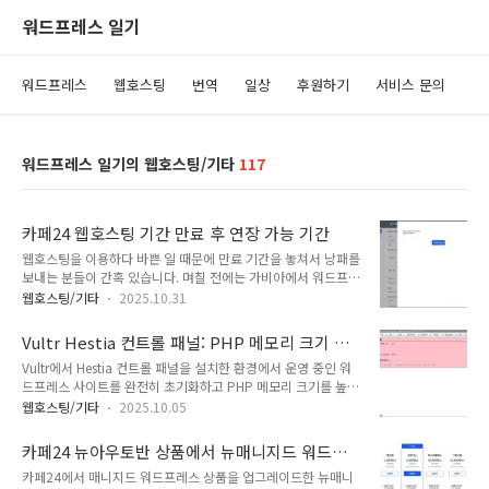
워드프레스 일기
워드프레스
웹호스팅
번역
일상
후원하기
서비스 문의
워드프레스 일기의 웹호스팅/기타
117
카페24 웹호스팅 기간 만료 후 연장 가능 기간
웹호스팅을 이용하다 바쁜 일 때문에 만료 기간을 놓쳐서 낭패를
보내는 분들이 간혹 있습니다. 며칠 전에는 가비아에서 워드프레
스로 뉴스 사이트를 운영하던 클라이언트에게서 연락이 와서 몇
웹호스팅/기타
2025.10.31
달 전에 연장을 못한 워드프레스 사이트를 복구할 수 있는 방법
이 있는지에 대하여 물어왔습니다. 결론적으로 이런 경우 백업
Vultr Hestia 컨트롤 패널: PHP 메모리 크기 설
데이터가 없다면 복구가 불가능합니다.어제는 카페24에서 도메
정 및 워드프레스 초기화 작업
Vultr에서 Hestia 컨트롤 패널을 설치한 환경에서 운영 중인 워
인을 구입했지만 연결이 안 되는 문제로 연락을 받았습니다. 사
드프레스 사이트를 완전히 초기화하고 PHP 메모리 크기를 높이
이트를 살펴보니 해당 계정의 웹호스팅 상품이 5년 전에 만료된
는 작업을 진행했습니다. 워드프레스는 WP Reset 플러그인을
상태였습니다. 카페24에서 웹호스팅 기간이 만료될 경우 2개월
웹호스팅/기타
2025.10.05
사용하면 간단히 초기화되지만 일부 항목이 남아서 완전히 초기
이내에 연장하지 않으면 연장이 불가능합니다. 또한, 호스팅 만
상태는 되지 않습니다. 또한, 멀티사이트에서 이 플러그인을 사
료 후 일정 기간이 지나면 데이터 복원도 불가능하게 됩니다.📍
카페24 뉴아우토반 상품에서 뉴매니지드 워드프
용하여 사이트를 초기화하면 필요한 일부 DB 데이터가 삭제되
클라우드웨이즈 할인 프로모 코드 & ..
레스 상품으로 변경
카페24에서 매니지드 워드프레스 상품을 업그레이드한 뉴매니
어 사이트에 접속이 되지 않는 문제가 발생합니다.Vultr Hestia