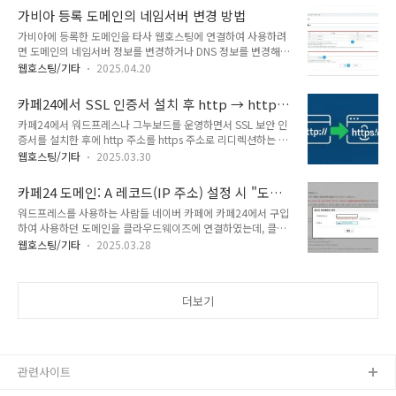
합니다. 애드센스 승인이 잘 안 되는 경우 카페24의 애드센스 워
프레스 호스팅 가입 방법 및 워드프레스 설치블루호스트 등 해외
가비아 등록 도메인의 네임서버 변경 방법
드프레스 호스팅을 활용하면 도움이 될 수 있습니다.📍 클라우
호스팅은 국내호스팅에 비해 디스크 용량과 트..
가비아에 등록한 도메인을 타사 웹호스팅에 연결하여 사용하려
드웨이즈 할인 프로모 코드 & 가입 방법 (+45% 쿠폰)카페24:
면 도메인의 네임서버 정보를 변경하거나 DNS 정보를 변경해야
애드센스 최적화 워드프레스 호스팅 출시워드프레스 블로그나
합니다. 이 글에서는 가비아 도메인의 네임서버 정보를 변경하는
티스토리 블로그로 수익형 블로그를 운영하는 사용자들이 증가
웹호스팅/기타
2025.04.20
방법에 대해 살펴보겠습니다.도메인 등록업체에 따라 네임서버
하면서 애드센스 승인을 받는 것이 이전보다 시간이 많이 걸리고
등록을 위한 인터페이스가 조금씩 다르지만 방법은 비슷합니다.
까다로워진 것 같습니다.애드센스 승인에 어려움을 겪는 경우
카페24에서 SSL 인증서 설치 후 http → https
네임칩(Namecheap)에서 등록한 도메인의 네임서버를 변경하
AI(인공지능)를 사용하여 애드센스 승..
리디렉션 설정 오류 (feat. 그누보드)
카페24에서 워드프레스나 그누보드를 운영하면서 SSL 보안 인
는 방법은 다음 글을 참고해보세요. Namecheap(네임칩) 도메
증서를 설치한 후에 http 주소를 https 주소로 리디렉션하는 코
인 네임서버 변경/DNS 레코드 추가 방법닷컴(.com)이나 닷넷
드를 추가해야 하는 경우가 있습니다. 이상하게 카페24에서
(.net) 등 해외 도메인을 등록하려는 경우 Namecheap과 같은
웹호스팅/기타
2025.03.30
http에서 https로 리디렉션되는 코드가 작동하지 않는 경우가
도메인 등록업체를 이용하면 저렴하게 등록할 수 있습니다. 저는
잦은 것 같습니다. 어제는 그누보드 사이트에 SSL 인증서 설치
닷위키(.wiki) 도메인을 최근 Namecheap에서 등록했습니
카페24 도메인: A 레코드(IP 주소) 설정 시 "도메
후에 https로 리디렉션하는 코드가 작동하지 않는 문제로 클라
avada.tist..
인명이 올바르지 않습니다" 에러가 발생하는 경
워드프레스를 사용하는 사람들 네이버 카페에 카페24에서 구입
께서 연락을 주셨습니다.카페24에서 SSL 인증서 설치 후 http
우
하여 사용하던 도메인을 클라우드웨이즈에 연결하였는데, 클라
→ https 리디렉션 설정 오류 (feat. 그누보드)카페24의 경우
우드웨이즈에서 사이트가 열리지만 구글이나 네이버 등 검색엔
PHP 7.3, 7.4 환경에서는 301 리디렉션이 작동하지 않는다고
웹호스팅/기타
2025.03.28
진에서 사이트를 검색하면 사이트가 열리지 않고 DNS 주소를
합니다. 카페24 웹호스팅: 301 리디렉션 문제 - 워드프레스 정
찾을 수 없다는 에러가 발생하는 문제에 대한 질문이 최근 올라
보꾸러미카페24 웹호스팅에서는 매니지드 워드프레스 호스..
왔습니다.사이트를 살펴보니 www로 된 도메인(예:
더보기
www[.]example[.]com)은 클라우드웨이즈에 연결된 상태였
고, www가 없는 없는 도메인(예: example[.]com)으로 된 주
소가 검색엔진에서 검색되고 있었습니다.이 문제를 해결하려면
카페24에서 등록한 도메인에 대하여 www 호스트뿐만 아니라
루트 호스트(@ 호스트)에 대하여도 A 레코드(IP 주소)를 설정해
관련사이트
야 합니다. 하지만 카페24에 접속하여..