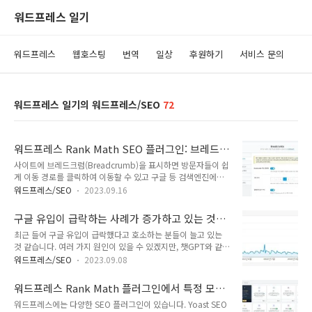
워드프레스 일기
워드프레스
웹호스팅
번역
일상
후원하기
서비스 문의
워드프레스 일기의 워드프레스/SEO
72
워드프레스 Rank Math SEO 플러그인: 브레드
크럼 적용하기(feat. GeneratePress 테마)
사이트에 브레드크럼(Breadcrumb)을 표시하면 방문자들이 쉽
게 이동 경로를 클릭하여 이동할 수 있고 구글 등 검색엔진에서
는 검색 결과에 브레드크럼 경로를 표시하므로 SEO에도 유리합
워드프레스/SEO
2023.09.16
니다. 이 글에서는 GeneratePress 테마에서 Rank Math SEO
플러그인의 브레드크럼을 적용하는 방법에 대하여 살펴보겠습
구글 유입이 급락하는 사례가 증가하고 있는 것
니다. 워드프레스 GeneratePress 테마에 Rank Math 브레드크
같습니다
최근 들어 구글 유입이 급락했다고 호소하는 분들이 늘고 있는
럼 적용하기 Rank Math SEO 플러그인의 블레드크럼 활성화하
것 같습니다. 여러 가지 원인이 있을 수 있겠지만, 챗GPT와 같은
기 Rank Math 플러그인의 브레드크럼 기능을 사용하려면 먼저
AI를 이용한 포스팅이 늘면서 구글이 가치 없는 콘텐츠에 대한
Rank math 플러그인에서 브레드크럼 기능을 활성화해야 합니
워드프레스/SEO
2023.09.08
필터링을 강화하는 것도 하나의 원인이 될 것 같습니다. 구글 유
다. Rank Math 검색엔진 최적화 » 일반 설정 » Breadcrumbs
입이 급락하는 사례 증가 저품질 문제 잘 노출되다가 갑자기 구
로 이동하여 Breadcrumbs 기능 활성화..
워드프레스 Rank Math 플러그인에서 특정 모듈
글에서 유입이 급락하는 경우가 있습니다. 제 블로그 중 하나도
이 표시되지 않는 경우
워드프레스에는 다양한 SEO 플러그인이 있습니다. Yoast SEO
작년에 이와 같은 현상을 경험한 적이 있습니다. 구글에서 유입