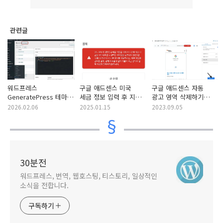
관련글
워드프레스
구글 애드센스 미국
구글 애드센스 자동
GeneratePress 테마
세금 정보 입력 후 지급
광고 영역 삭제하기
애드센스 자동광고 코드
보류에 걸리는 경우
(특정 위치에 광고가
2026.02.06
2025.01.15
2023.09.05
추가하기
게재되지 않도록 설정)
30분전
워드프레스, 번역, 웹호스팅, 티스토리, 일상적인
소식을 전합니다.
구독하기