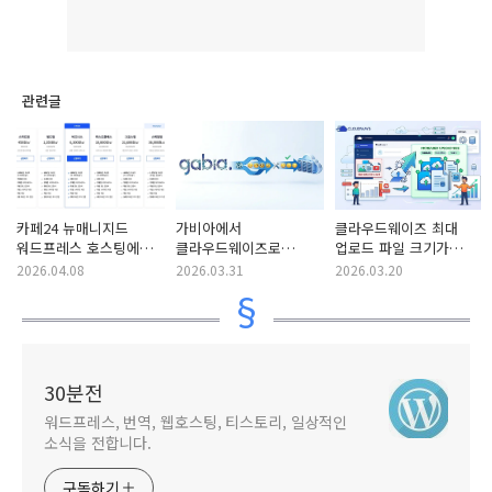
관련글
카페24 뉴매니지드
가비아에서
클라우드웨이즈 최대
워드프레스 호스팅에서
클라우드웨이즈로
업로드 파일 크기가
지원하는 PHP 버전
워드프레스 이전 시
2MB 또는 50MB로
2026.04.08
2026.03.31
2026.03.20
(2026년 기준)
이모지(이모티콘) 깨짐
표시되는 경우 해결 방법
문제 해결
30분전
워드프레스, 번역, 웹호스팅, 티스토리, 일상적인
소식을 전합니다.
구독하기