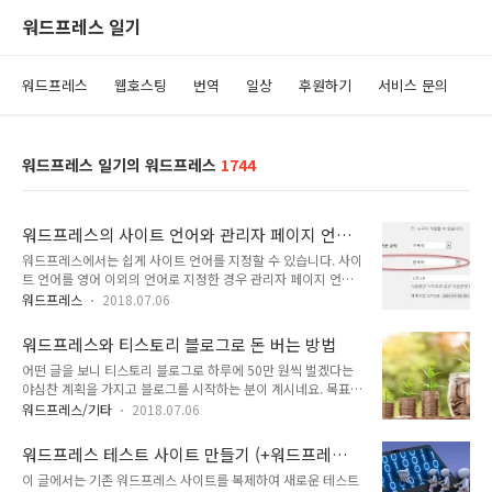
워드프레스 일기
워드프레스
웹호스팅
번역
일상
후원하기
서비스 문의
워드프레스 일기의 워드프레스
1744
워드프레스의 사이트 언어와 관리자 페이지 언어
이해하기
워드프레스에서는 쉽게 사이트 언어를 지정할 수 있습니다. 사이
트 언어를 영어 이외의 언어로 지정한 경우 관리자 페이지 언어
를 영어나 해당 언어로 지정하는 것이 가능합니다. 사이트 언어
워드프레스
2018.07.06
사이트 언어는 설정 > 일반 > 사이트 언어에서 지정할 수 있습니
다. 여기에서 지정한 언어가 사이트의 언어가 됩니다. 간혹 사이
워드프레스와 티스토리 블로그로 돈 버는 방법
트 언어를 한국어로 지정해도 영어로 표시되는 경우가 있습니다.
어떤 글을 보니 티스토리 블로그로 하루에 50만 원씩 벌겠다는
이 경우 언어를 영어로 지정하고 저장했다가, 다시 한국어로 지
야심찬 계획을 가지고 블로그를 시작하는 분이 계시네요. 목표는
정하고 저장하면 해결되는 경우가 있을 수 있습니다. 관리자 페
하루 10만 명 방문자를 유치하여 구글 애드센스로 일 50만 원을
이지(알림판) 언어 만약 사이트 언어가 일본어나 중국어인 경우
워드프레스/기타
2018.07.06
벌겠다는 것인데요. 하루 10만 명 방문한다고 해서 하루에 50만
관리자 페이지의 언어도 일본어나 중국어로 표시됩니다. 만약 한
원 수익은 나오지 않을 것 같습니다. 콘텐츠에 따라 차이가 있겠
국인이 사이트를 관리한다면 언어 때문에 관리하기가 쉽지 않을
워드프레스 테스트 사이트 만들기 (+워드프레스
지만 아마 실제 수익은 그 절반 이하가 되지 않을까 예상되네요.
수 있습니다. 이 경우 사이트의 ..
이전, 마이그레이션)
이 글에서는 기존 워드프레스 사이트를 복제하여 새로운 테스트
블로그로 돈 버는 방법 사실 구글 애드센스 광고는 수익이 낮은