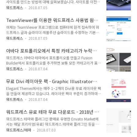
사이트를 만드는 방법에 대해 살펴보겠습니다. 사이트를 이전할
형태의 모델이라고 합니다. 드물지만 애드센스 광고로 월 100만
때에도 이 방법을 적용할 수 있습니다. 개요 다음과 같은 상황에
원 이상을 벌었다고 하는 분들이 있지만, 그 정도의 수익을 달성
워드프레스
2018.07.05
서 테스트 서버에 사이트를 만들어서 작업한 후에 본래 사이트로
하기 위해서는 피나는 노력이 필요하고, 다른 일을 하더라도 그
이전하는 것을 고려해볼 수 있습니다. 기존에 비-워드프레스 사
보다는 더 좋은 결과를 얻을 수 있을 것입니다. 기술 관련 콘텐츠
TeamViewer를 이용한 워드프레스 사용법 원격
이트를 운영 중이고, 테스트 서버에 워드프레스 사이트를 만들어
를 제공하는..
강의
어제는 TeamViewer 프로그램으로 컴퓨터에 원격 접속하여 워
홈페이지 제작하는 경우 현재 워드프레스 사이트를 운영 중이고,
드프레스 글과 슬라이더 레볼루션 슬라이드를 수정하는 기본적
현재 사이트를 테스트 서버로 그대로 옮긴 다음 사이트를 리뉴얼
인 방법을 설명해주는 작업을 했습니다. 홈페이지를 에이전시를
하는 경우 현재 워드프레스 사이트를 운영 중이고, 업데이트 테
워드프레스
2018.07.05
통해 만들었지만 글에 YouTube 동영상을 넣는 법이 궁금하다
스트를 진행하고 싶은 경우 워드프레스는 보안에 강하지만 워드
고 하여 카톡을 통해 설명해주었습니다. 하지만 글로 설명을 하
프레스 코어 파일, 테마 또는 플러그인의 업데이트를 소홀히 하
아바다 포트폴리오에서 특정 카테고리가 누락되
니 제대로 이해를 하지 못해 원격 접속을 통해 설명해달라고 요
면 보안에 구멍이 생기고 최악의 경우 ..
는 경우
워드프레스 아바다 테마에서 포트폴리오를 만들고 Fusion
청해왔습니다. 워드프레스 글/페이지에 YouTube만 넣는 방법
Builder에서 포트폴리오를 추가하면 보통 모든 카테고리가 표시
만을 설명하기로 했지만 고객의 요청에 따라 복잡한 제품 사양
됩니다. 만약 특정 카테고리가 표시되지 않는다면 해당 카테고리
페이지를 수정하여 이미지와 글을 변경하는 방법도 포함시켰습
워드프레스
2018.07.04
가 제외되도록 설정되었을 수 있습니다. 포트폴리오 페이지 편집
니다. 이미지는 레볼루션 슬라이더(Revolution Slider)로 되어
화면에서 Portfolio 엘리먼트를 클릭하여 포트폴리오 편집 화면
있었습니다. 레불루션 슬라이더는 다이내믹한 슬라이드를 만들
무료 Divi 레이아웃 팩 - Graphic Illustrator
을 표시합니다. 다음과 같은 화면이 표시되면 "Exclude
때 유용하게 사용할 수 있지만,..
Layout Pack(그래픽 일러스트레이터 레이아웃
Elegant Themes에서는 매주 1~2개의 Divi용 무료 레이아웃 팩
Categories"(카테고리 제외)에서 카테고리가 지정되어 있는지
팩)
을 만들어 제공하고 있습니다. 레이아웃 팩이 꾸준히 증가하여
확인하도록 합니다. 모든 카테고리를 표시하려면 비워두면 됩니
현재 50개 레이아웃 팩(총 386개 레이아웃)을 Divi 빌더에서 이
다. 여러 개의 카테고리를 지정할 수도 있습니다. 특정 카테고리
워드프레스
2018.07.04
용할 수 있습니다. 레이아웃(Layout)은 Premade Layouts(사
만 표시하려면 바로 위의 Categories 설정에서 원하는 카테고리
전 제작된 레이아웃)에서 검색하여 원하는 레이아웃을 로드할
를 지정하면 됩니다. 비워두면 모든 카테고리가 표시됩니다. 제
워드프레스 유료 테마 무료 다운로드 - 2018년 7
수 있습니다. 레이아웃을 로드하여 조금 수정하여 사용하거나 레
외되는 카테고리가 없..
월
워드프레스 테마와 플러그인 판매로 유명한 Envato Market에
이아웃을 분석하여 Divi 테마 사용법을 익힐 수 있습니다. 지난
서는 매달 프리미엄(유료) 워드프레스 테마와 플러그인 등을 선
주 토요일에 Graphic Illustrator Layout Pack(그래픽 일러스
정하여 1개월 동안 무료로 다운로드할 수 있도록 제공하고 있습
트레이터 레이아웃 팩)이 공개되었습니다. 이 레이아웃 팩에는 7
워드프레스/테마
2018.07.03
니다. 2018년 7월 한 달 동안 Vinero라는 포트폴리오 워드프레
개의 고유한 레이아웃이 포함되어 있으며 일러스트