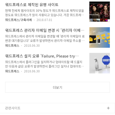
스 테마를 다운로드하여 이용할 수 있습니다. 이 테마에는 특히
(illustration)를 창의적이고 프로페셔널하게 ..
워드프레스로 제작된 유명 사이트
유료 플러그인 판매 1위와 2위를 기록하고 있는 레볼루션 슬라
현재 전세계 웹사이트의 30% 정도가 워드프레스로 제작되었을
이더와 비주얼 컴포저 페이지 빌더(현재 명칭 WPBakery Page
정도로 워드프레스가 많이 사용되고 있습니다. 가끔 워드프레스
Builder)가 포함되어 있으므로, 레볼루션 슬라이더와 비컴을 경
가 블로그 기반의 플랫폼이기 때문에 커뮤니티 사이트 등에 부적
험해보고 싶은 경우 다운로드하여 테스트해볼 수 있습니다.
워드프레스/구축사례
2018.07.01
합하다고 하는 분들이 있습니다. 워드프레스가 블로그만에만 적
Vinero 다운로드하기 워드프레스에 대한 기본적인 사용 방법은
합한 CMS라면 전세계 점유율 30%를 차지하는 것은 불가능할
다음 글을 참고해보세요. 워드프레스 블로그 시작하기
워드프레스 관리자 이메일 변경 시 '관리자 이메
것입니다. 워드프레스는 대형 커뮤니티에 적합하지 않은 플랫폼
일이 ~로 변경 대기중입니다' 오류가 발생하는 경
워드프레스에서 관리자 이메일을 변경할 때 '관리자 이메일이 로
인가? 워드프레스로 제작된 유명 사이트우리나라에서도 점점 더
우
변경 대기중입니다' 오류가 발생하면서 관리자 이메일 주소를 변
많은 사이트에서 워드프레스를 도입하고 있습니다. 현대종합상
경하지 못하는 경우가 있습니다. 이 문제와 관련하여 "There is
사 http://www.hyundaicorp.com/ 삼성전자 뉴스룸
워드프레스
2018.06.30
a pending change of the admin email to"에서 다음과 같이
https://news.samsung.com/kr/ Social LG전자
설명하고 있습니다. If you are not receiving notifications,
https://social.lge.co.kr/ 해외의 경우 많은 유명 사이트가 워드
워드프레스 설치 오류 'Failure, Please try
be sure to check your email account’s spam folder. You
프레스로..
reinstall the plugin, or delete it'
워드프레스에서 플러그인을 설치하거나 업데이트할 때 드물지
might try a different email domain. Some online mail
만 다음과 같은 오류가 발생하면서 플러그인 설치나 업데이트에
services tend to blacklist server generated email from
실패할 수 있습니다. 경우에 따라 관리자 페이지에 로그인할 수
shared hosting servers beca..
워드프레스
2018.06.30
없고 흰색 화면에 오류 메시지가 표시될 수 있습니다. Failure,
Please try reinstall the plugin, or delete it! This happens
probably due to low-quality server. 실패. 플러그인을 다시
더보기
설치하거나 삭제해보세요! 이 문제는 저품질 서버로 인해 발생
할 수 있습니다. Low-Quality Server는 서버 사양이 좋지 않은
것인지, 아니면 서버 접속에 문제가 있는 것을 의미하는지 모르
겠네요. 이 경우 FTP로 접속하여 해당 플러그인의 폴더를 삭제
하면 됩니..
관련사이트