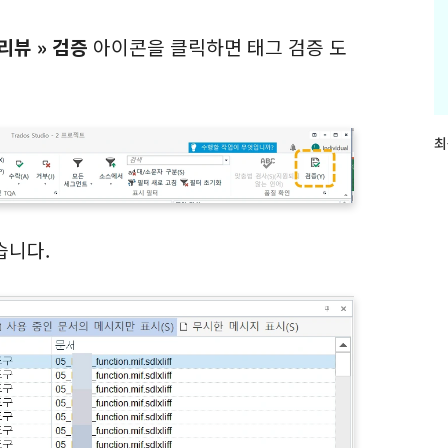
리뷰 » 검증
아이콘을 클릭하면 태그 검증 도
최
최
근
글
과
인
기
습니다.
글