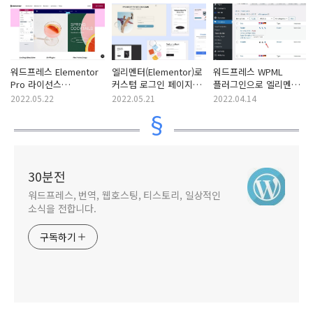
워드프레스 Elementor
엘리멘터(Elementor)로
워드프레스 WPML
Pro 라이선스
커스텀 로그인 페이지
플러그인으로 엘리멘터
활성화하기 (엘리멘터
만들기
템플릿 번역하기
2022.05.22
2022.05.21
2022.04.14
프로 설치 및 템플릿
로드)
30분전
워드프레스, 번역, 웹호스팅, 티스토리, 일상적인
소식을 전합니다.
구독하기