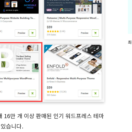
최
최
근
글
과
인
기
글
재 16만 개 이상 판매된 인기 워드프레스 테마
 있습니다.