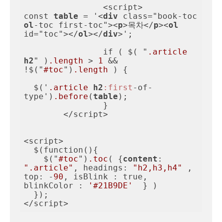
		<script>

const 
table
 = '<
div
 class="book-toc 
ol
-toc first-toc"><
p
>목차</
p
><
ol
id="toc"></
ol
></
div
>';

		if ( $( "
.article
h2
" )
.length
 > 
1
 && 
!$("
#toc
")
.length
 ) {

  $('
.article
h2
:first
-of-
type')
.before
(
table
);

		}

	</script>

<script>

  $(function(){

    $("
#toc
")
.toc
( {
content
: 
".article"
, headings: 
"h2,h3,h4"
 , 
top: -
90
, isBlink : true, 
blinkColor : 
'#21B9DE'
  } )

  });

</script>