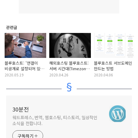
관련글
블루호스트: '연결이
해외호스팅 블루호스트:
블루호스트 서브도메인
비공개로 설정되어 있지
서버 시간대(Timezone)
만드는 방법
않습니다' 오류가
변경하는 방법
2020.05.19
2020.04.26
2020.04.06
발생하는 경우
30분전
워드프레스, 번역, 웹호스팅, 티스토리, 일상적인
소식을 전합니다.
구독하기