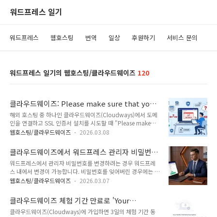
워드프레스 일기
워드프레스
웹호스팅
번역
일상
후원하기
서비스 문의
워드프레스 일기의 웹호스팅/클라우드웨이즈
120
클라우드웨이즈: Please make sure that your
domains are pointed correctly to your
해외 호스팅 중 하나인 클라우드웨이즈(Cloudways)에서 도메
server IP 에러
인을 연결하고 SSL 인증서 설치를 시도할 때 "Please make
sure that your domains are pointed correctly to your
웹호스팅/클라우드웨이즈
2026.03.08
server IP" 또는 "Unexpected Error Occurred" 에러가 발생
하면서 SSL 인증서 설치가 실패하는 경우가 있을 수 있습니다.
클라우드웨이즈에서 워드프레스 관리자 비밀번호
이 오류가 발생하는 경우 확인 사항에 대하여 살펴보도록 하겠습
를 쉽게 변경하는 방법
워드프레스에서 관리자 비밀번호를 변경하려는 경우 워드프레
니다.☞ 클라우드웨이즈 할인 프로모 코드 & 가입 방법 (+45%
스 내에서 변경이 가능합니다. 비밀번호를 잊어버린 경우에는 비
쿠폰)클라우드웨이즈 SSL 인증서 설치: Please make sure
밀번호 찾기 기능을 사용하여 비밀번호를 재설정할 수 있고, DB
that your domains are pointed correctly to your server IP
웹호스팅/클라우드웨이즈
2026.03.07
에서도 변경이 가능합니다. 클라우드웨이즈(Cloudways)를 이
에러클라우드웨이즈에서는 애플리케..
용하는 경우에는 애플리케이션 관리 페이지에서 관리자 패스워
클라우드웨이즈 체험 기간 만료로 'Your
드를 쉽게 변경할 수 있습니다.📍 클라우드웨이즈 할인 프로모
Flexible Trial Period has Expired' 오류가 발
클라우드웨이즈(Cloudways)에 가입하면 3일의 체험 기간 동
코드 & 가입 방법 (+45% 쿠폰)워드프레스 관리자 비밀번호 변