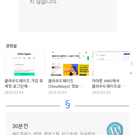
관련글
클라우드웨이즈 가입 후
클라우드웨이즈
아마존 AWS에서
계정 로그인에
(Cloudways) 정보
클라우드웨이즈로
실패하거나 X/트위터,
공유를 위한 네이버
워드프레스 멀티사이트
2025.03.04
2025.03.03
2025.01.02
링크드인 URL 입력이
카페 개설
이전 작업
안 되는 경우
30분전
워드프레스, 번역, 웹호스팅, 티스토리, 일상적인