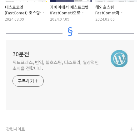
패스트코멧
가비아에서 패스트코멧
해외호스팅
(FastComet) 호스팅
(FastComet)으로
FastComet과
방문자 수 제한
워드프레스 사이트 이전
ChemiCloud 비교
2024.08.09
2024.07.09
2024.03.06
30분전
워드프레스, 번역, 웹호스팅, 티스토리, 일상적인
소식을 전합니다.
구독하기
관련사이트