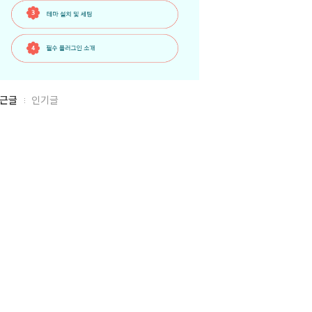
근글
인기글