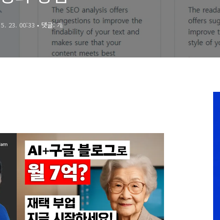
 5. 23. 00:33
• 댓글:
개