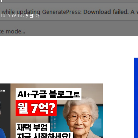
 10. 9. 06:16
• 댓글:
개