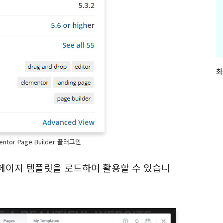
최
최
근
글
과
인
기
글
tor Page Builder 플러그인
 페이지 템플릿을 로드하여 활용할 수 있습니