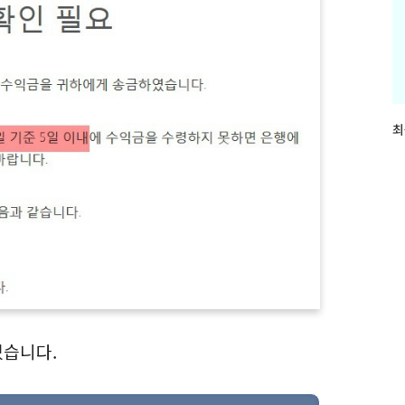
최
최
근
글
과
인
기
글
있습니다.