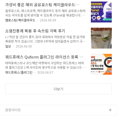
경우 보다 정교하게 사이드바 레이아웃을 설정할 수 있습니다.전
리디렉션 설정이 가능하므로 SEO 피해를 최소화할 수 있습니
가성비 좋은 해외 공유호스팅 케미클라우드
면 페이지에만 사이드바 레이아웃을 제거하고 싶은 경우가 있습
다. 티스토리 이전 플러그인을 사용하여 티스토..
cPanel 살펴보기
블루호스트, 패스트코멧, 케미클라우드 등의 해외 공유호스팅에
니다. GP Premium을 사용하면 레이아웃 엘리먼트로 수월하게
서는 사이트를 쉽게 관리할 수 있도록 cPanel을 제공합니다. 카
특정 페이지에 대하여 헤더, 사이드바, 푸터 등을 제거하는 것이
페24나 가비아와 같은 국내 호스팅만 이용했다면 cPanel이 복
가능합니다. 무료 버전을 사용하는 경우에는 차일드 테마 함수
웹호스팅/케미클라우드
2026.06.09
잡하게 여겨질 수 있습니다. 하지만 익숙해지면 다양한 기능을
파일에 코드를 추가하여 전면 페이지(혹은 특정 페이지)에 대하
활용하여 사이트 관리가 수월하게 느껴질 것입니다.cPanel은 웹
여 사이드바가 표시되지 않도록 할 수 있습니다.워드프레스
소염진통제 복용 후 속쓰림 극복 후기
서버를 관리하기 위해 사용되는 그래픽 인터페이스 기반의 웹 호
GeneratePress 전면 페..
👉작년 말 건강이 좋지 않아 내과에서 처방받은 약을 한 달가량
스팅 컨트롤 패널로, 초보자도 복잡한 명령어 입력 없이 구글 크
복용한 적이 있습니다. 그런데 3주차에 접어들면서 갑자기 극심
롬이나 MS 엣지 등 브라우저에서 쉽게 웹사이트 생성, 파일 관
한 속쓰림이 나타났습니다. 약을 끊고 병원을 찾아 증상을 말하
리, 데이터베이스(DB) 설정, 도메인 관리, 이메일 계정 생성, 보
일상
2026.06.08
자 의사 선생님께서 처방약 중 소염진통제를 빼고 복용하라고 하
안 설정, 백업 등 다양한 서버 작업을 수행할 수 있도록 합니다.
여 소염진통제를 빼고 약을 먹으니 극심한 속쓰림 증상이 완화되
이 글에서는 케미클라우드에서 제공하는 cPanel 환경을 살펴보
워드프레스 Quform 플러그인 라이선스 등록 및
었습니다.그래도 공복에는 여전히 속쓰림이 남아 있어, 친하게
겠습니다. 패스..
취소 방법 (Themeforest 테마 & Codecanyon
테마포레스트나 코드캐년 마켓에서 구입하는 워드프레스 테마
지내는 의사 선생님에게 소염진통제로 인한 공복 속쓰림 증상을
플러그인)
와 플러그인은 1개 사이트에 영구적으로 사용할 수 있습니다. 대
설명하니 겔포스 같은 위장보호제를 약국에서 구입해 먹어보라
부분 라이선스를 1개 사이트에 등록하도록 인터페이스를 제공
고 권해주셨습니다. 약국에서 약사에게 상황을 설명하고 추천받
워드프레스/플러그인
2026.06.07
하며 라이선스 등록 시 업데이트를 워드프레스 알림판에서 받을
은 비슷한 계열의 위장보호제를 복용하니 속쓰림이 어느 정도 완
수 있습니다. 경우에 따라 라이선스를 등록하지 않으면 사용 자
화되기는 했지만 공복 시 불편함이 완전히 가시지는 않았습니다.
체가 안 되도록 하는 테마나 플러그인이 드물게 있습니다. 라이
이후 인터넷을 검색하다가 마가루(마분말)가 ..
더보기
선스 등록을 요구하는 테마나 플러그인은 보통 라이선스 등록 취
소(해제)하는 옵션을 제공하기도 합니다.워드프레스에서 사용자
들로부터 문의나 피드백을 받으려는 경우에 사용할 수 있는 유료
컨택트 폼 플러그인인 Quform은 라이선스 등록 옵션을 제공하
지만 라이선스 취소 옵션을 제공하지 않습니다. 대신, 다른 사이
관련사이트
트에 라이선스를 입력하면 기존 사이트에서는 라이..