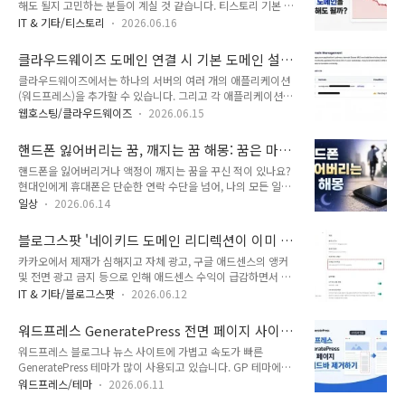
해도 될지 고민하는 분들이 계실 것 같습니다. 티스토리 기본 주
테마를 사용하는 경우 몇 가지 방법으로 상단 또는 하단에 개인
소로 운영 중이라면 워드프레스로 게시글을 옮긴다면 URL이 달
정보 보호정책, 이용약관 등의 페이지 링크를 표시하는 메뉴를
IT & 기타/티스토리
2026.06.16
라지고 301 리디렉션을 설정할 수 없어서 SEO 문제가 발생합니
표시할 수 있습니다. 이 글에서는 GP 테마의 헤더 상단에 메뉴
다. 이 블로그를 워드프레스로 옮기기 전에 먼저 개인 도메인을
를 표시하는 방법에 대해 살펴보겠습니다.워드프레스
클라우드웨이즈 도메인 연결 시 기본 도메인 설
연결해 보았습니다. 이론상 개인 도메인으로 된 URL로 구글과
GenerateP..
정 옵션이 없는 경우 해결 방법 (Cloudflare 애드
클라우드웨이즈에서는 하나의 서버의 여러 개의 애플리케이션
네이버에서 노출되면 워드프레스로 이사하더라도 SEO 피해를
온)
(워드프레스)을 추가할 수 있습니다. 그리고 각 애플리케이션에
최소화할 수 있습니다.하지만 개인 도메인을 연결한 후에 방문자
여러 개의 도메인을 연결할 수 있습니다. 애플리케이션의 도메인
수가 끝없이 떨어지는 현상이 발생했습니다. 40일 정도 2차 도
웹호스팅/클라우드웨이즈
2026.06.15
관리 페이지에서 추가한 도메인 중 하나를 기본 도메인(Primary
메인을 연결했다가 해제했습니다. 2차 도메인 연글을 끊고 2주
Domain)으로 설정할 수 있습니다.하지만 "Make Primary" 옵
정도 지나니 다시 방문자 수가 회복되기 시작했습니다.운영 중인
핸드폰 잃어버리는 꿈, 깨지는 꿈 해몽: 꿈은 마음
션이 표시가 안 되는 경우가 있을 수 있습니다. 클라우드웨이즈
티스토리 블로그에 개인 도메인..
의 거울
핸드폰을 잃어버리거나 액정이 깨지는 꿈을 꾸신 적이 있나요?
의 애플리케이션에서 기본 도메인 설정 옵션이 표시가 안 되는
현대인에게 휴대폰은 단순한 연락 수단을 넘어, 나의 모든 일상
경우 확인할 사항에 대해 살펴보겠습니다.📍 클라우드웨이즈 할
과 인간관계, 중요한 정보가 담긴 분신과도 같은 존재입니다. 그
인 프로모 코드 & 가입 방법 (+60% 쿠폰)클라우드웨이즈 도메
일상
2026.06.14
렇기 때문에 꿈속에서 핸드폰을 잃어버리거나 망가지게 되면 깨
인 연결 시 기본 도메인 설정 옵션이 없는 경우 해결 방법
어난 후에도 찝찝함과 불안감이 남게 됩니다.일반적으로 꿈속에
Cloudways에서 Application을 추가하고 Domain
블로그스팟 '네이키드 도메인 리디렉션이 이미 사
서의 '휴대폰'은 인간관계, 소통, 정보, 그리고 심리적인 안정감
Management ..
용 중입니다' 오류가 발생하는 경우
카카오에서 제재가 심해지고 자체 광고, 구글 애드센스의 앵커
을 상징합니다. 본인이나 가족이 휴대폰을 잃어버리는 꿈이나 핸
및 전면 광고 금지 등으로 인해 애드센스 수익이 급감하면서 티
드폰이 깨지는 꿈은 어떤 의미를 담고 있을까요?핸드폰 잃어버
스토리 블로그에서 워드프레스나 블로그스팟(구글 블로그)으로
리는 꿈, 깨지는 꿈 해몽간밤에 딸아이와 와이프가 스마트폰을
IT & 기타/블로그스팟
2026.06.12
이사하는 것을 고려하는 사용자들이 증가하고 있습니다. 블로그
잃어버리는 꿈을 꾸었습니다. 핸드폰을 분실한 사실을 알고 폰으
스팟은 티스토리와 비슷하게 무료로 이용할 수 있기 때문에 추가
로 연락을 시도했지만 습득한 사람이 전화를 받지 않고 끊어 버
워드프레스 GeneratePress 전면 페이지 사이드
적인 비용 지출 없이 블로그를 계속 이용하려는 경우 괜찮은 선
리는 바람에 초조해 하다가 잠에서 깼습니다...
바 제거하기
워드프레스 블로그나 뉴스 사이트에 가볍고 속도가 빠른
택일 수 있습니다.하지만 블로그스팟으로 도메인을 옮기는 경우
GeneratePress 테마가 많이 사용되고 있습니다. GP 테마에서
티스토리 게시글은 함께 옮길 수 없습니다. 티스토리 게시글을
는 전체 사이트, 블로그 페이지, 블로그 게시물 등에 대하여 사이
함께 옮기고 싶은 경우 워드프레스를 이용할 수 있습니다. 워드
워드프레스/테마
2026.06.11
드바를 표시할지 여부를 지정할 수 있고, 유료 버전을 사용하는
프레스로 이전 시 블로그 글 URL을 동일하게 설정하거나 301