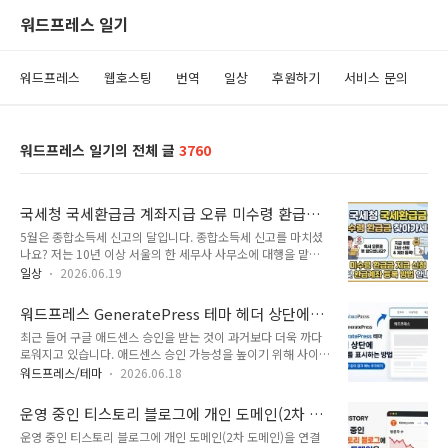
워드프레스 일기
워드프레스
웹호스팅
번역
일상
후원하기
서비스 문의
워드프레스 일기의 전체 글
3760
국세청 국세환급금 계좌지급 오류 미수령 환급금
지급 신청 및 환급계좌 등록 방법 (feat. 종합소
5월은 종합소득세 신고의 달입니다. 종합소득세 신고를 마치셨
득세)
나요? 저는 10년 이상 서울의 한 세무사 사무소에 대행을 맡기
고 있습니다. 요즘은 홈택스에서 모두채움 서비스를 쉽게 신고가
일상
2026.06.19
가능하지만, 올해도 세무사 사무소에 대행을 맡겼습니다😊 5월
에 신고를 하면 6월 중에 환급금이 지정된 환급계좌로 입금이 됩
워드프레스 GeneratePress 테마 헤더 상단에
니다. 작년에는 살펴보니 6월 23일경에 입금되어서 금년은 다음
메뉴를 표시하는 방법
최근 들어 구글 애드센스 승인을 받는 것이 과거보다 더욱 까다
주에 입금이 되지 않을까 예상하고 있었습니다. 그런데 오늘 카
로워지고 있습니다. 애드센스 승인 가능성을 높이기 위해 사이트
톡을 통해 국세환급금 계좌지급 오류 안내문을 받았습니다.😥홈
에 개인정보 보호방침, 이용약관, 연락처 페이지를 추가하는 것
택스를 통해 환급계좌를 정정하라고 해서 홈택스에서 미지급된
워드프레스/테마
2026.06.18
을 고려할 수 있습니다. 이러한 요소는 구글의 코어 검색 알고리
환급금 지급 신청을 하면서 계좌를 등록했지만 계좌 오류가 발생
즘 기준인 E-E-A-T(경험, 전문성, 권위성, 신뢰성) 중 ‘신뢰성
했습니다. 아마 홈택스 전산 오류가 아닐까 생각됩니다.환급계좌
운영 중인 티스토리 블로그에 개인 도메인(2차 도
(Trustworthiness)’을 검증하는 중요한 지표로 작용하여 SEO에
를 잘못 입력했거나 시스템 오류로 인해 ..
메인)을 연결해도 될까? 2개월 간의 실험 결과
운영 중인 티스토리 블로그에 개인 도메인(2차 도메인)을 연결
긍정적인 영향을 미칠 수 있습니다.워드프레스 GeneratePress