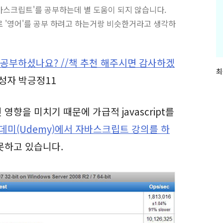
자바스크립트'를 공부하는데 별 도움이 되지 않습니다.
으로 '영어'를 공부 하려고 하는거랑 비슷한거라고 생각하
공부하셨나요? //책 추천 해주시면 감사하겠
최
최
성자 박긍정11
근
글
과
영향을 미치기 때문에 가급적 javascript를
인
기
데미(Udemy)에서 자바스크립트 강의를 하
글
못하고 있습니다.