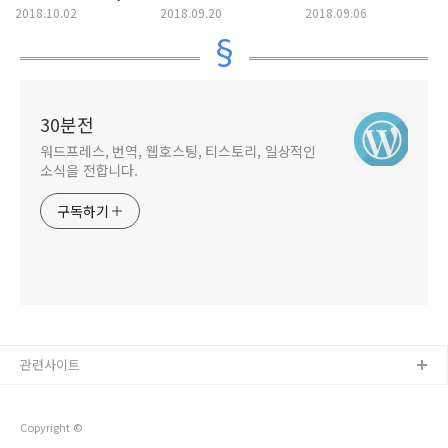
Public) 레이아웃 팩
페이지 레이아웃을 전체
Plant Nursery(분재,
2018.10.02
2018.09.20
2018.09.06
폭(Full-Width)으로
식물재배업)
설정하기
30분전
워드프레스, 번역, 웹호스팅, 티스토리, 일상적인
소식을 전합니다.
구독하기
관련사이트
Copyright ©