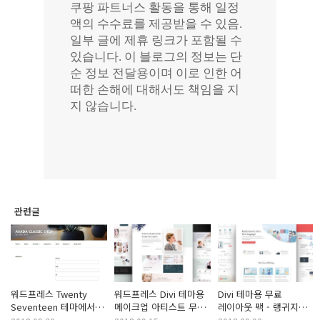
관련글
워드프레스 Twenty
워드프레스 Divi 테마용
Divi 테마용 무료
Seventeen 테마에서
메이크업 아티스트 무료
레이아웃 팩 - 랭귀지
페이지 레이아웃을 전체
레이아웃 팩
스쿨(Language School