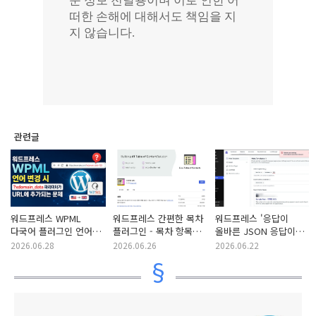
관련글
워드프레스 WPML
워드프레스 간편한 목차
워드프레스 '응답이
다국어 플러그인 언어
플러그인 - 목차 항목
올바른 JSON 응답이
변경 시 ?
앞에 둥근 원이
아닙니다' 오류 해결
2026.06.28
2026.06.26
2026.06.22
xdomain_data
표시되는 문제
방법 (+SureRank SEO
파라미터가 URL에
플러그인 & 가비아
추가되는 현상
호스팅)