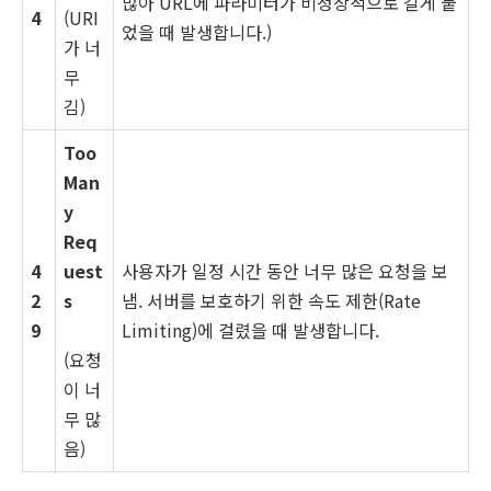
많아 URL에 파라미터가 비정상적으로 길게 붙
4
(URI
었을 때 발생합니다.)
가 너
무
김)
Too
Man
y
Req
4
uest
사용자가 일정 시간 동안 너무 많은 요청을 보
2
s
냄. 서버를 보호하기 위한 속도 제한(Rate
9
Limiting)에 걸렸을 때 발생합니다.
(요청
이 너
무 많
음)