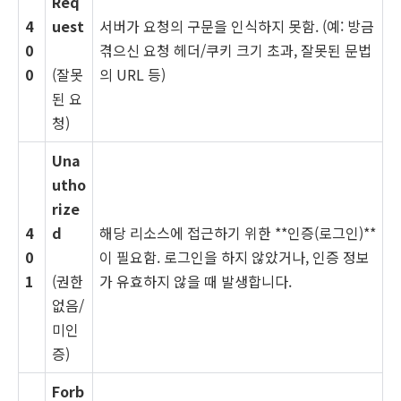
Req
4
uest
서버가 요청의 구문을 인식하지 못함. (예: 방금
0
겪으신 요청 헤더/쿠키 크기 초과, 잘못된 문법
0
(잘못
의 URL 등)
된 요
청)
Una
utho
rize
4
d
해당 리소스에 접근하기 위한 **인증(로그인)**
0
이 필요함. 로그인을 하지 않았거나, 인증 정보
1
(권한
가 유효하지 않을 때 발생합니다.
없음/
미인
증)
Forb