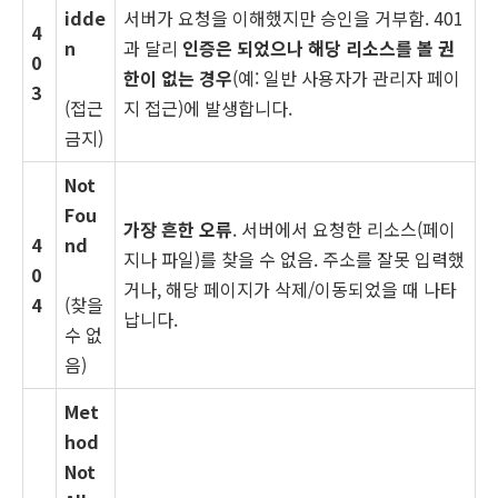
idde
서버가 요청을 이해했지만 승인을 거부함. 401
4
n
과 달리
인증은 되었으나 해당 리소스를 볼 권
0
한이 없는 경우
(예: 일반 사용자가 관리자 페이
3
(접근
지 접근)에 발생합니다.
금지)
Not
Fou
가장 흔한 오류
. 서버에서 요청한 리소스(페이
4
nd
지나 파일)를 찾을 수 없음. 주소를 잘못 입력했
0
거나, 해당 페이지가 삭제/이동되었을 때 나타
4
(찾을
납니다.
수 없
음)
Met
hod
Not