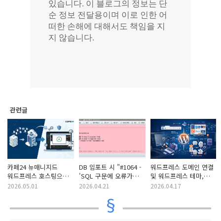
관련글
카페24 뉴매니지드
DB 임포트 시 "#1064 -
워드프레스 도메인 연결
워드프레스 호스팅으로
'SQL 구문에 오류가
및 워드프레스 테마,
변경 및 워드프레스
있습니다.' 에러
플러그인 설치 작업
2026.05.01
2026.04.21
2026.04.17
아바다 테마 업데이트
같습니다." 오류가
작업
발생하는 경우