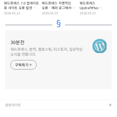
워드프레스 7.0 업데이트
워드프레스 치명적인
워드프레스
후 사이트 오류 발생 시
오류 - 에러 로그에서
UpdraftPlus
해결 방법 (+Quform
문제 원인을 찾을 수
플러그인으로 복원 시
2026.05.22
2026.05.19
2026.05.15
컨택트 폼 에러)
없는 경우
오류가 발생하는 경우
(데이터베이스 Cleaning
실패)
30분전
워드프레스, 번역, 웹호스팅, 티스토리, 일상적인
소식을 전합니다.
구독하기
관련사이트