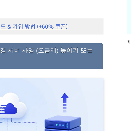
& 가입 방법 (+60% 쿠폰)
최
최
근
 서버 사양 (요금제) 높이기 또는
글
과
인
기
글