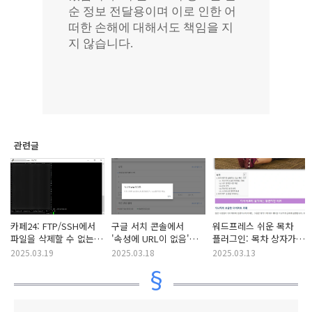
관련글
카페24: FTP/SSH에서
구글 서치 콘솔에서
워드프레스 쉬운 목차
파일을 삭제할 수 없는
'속성에 URL이 없음'
플러그인: 목차 상자가
문제 (feat. 멀웨어
오류가 발생하는 경우
아래 요소와 너무
2025.03.19
2025.03.18
2025.03.13
감염)
확인 사항
가까운 경우