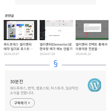
관련글
워드프레스 엘리멘터
엘리멘터(Elementor)로
엘리멘터 컨택트 폼에서
테마 빌더로 포스트
한국형 메가 메뉴 만들기
이용약관 전문을
템플릿/우커머스 상품
팝업으로 표시하는 방법
2024.10.07
2024.07.26
2024.06.22
페이지 템플릿 만들기
30분전
워드프레스, 번역, 웹호스팅, 티스토리, 일상적인
소식을 전합니다.
구독하기