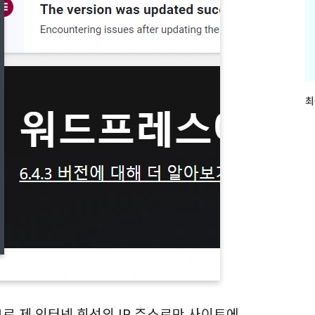
최
최
근
글
과
인
기
글
로 제 인터넷 회선의 IP 주소로만 사이트에