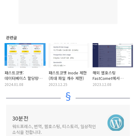
관련글
패스트코멧:
패스트코멧 Inode 제한
해외 웹호스팅
데이터베이스 할당량
(최대 파일 개수 제한)
FastComet에서
제한
phpMyAdmin에
2024.01.08
2023.12.25
2023.12.08
접속하는 방법
30분전
워드프레스, 번역, 웹호스팅, 티스토리, 일상적인
소식을 전합니다.