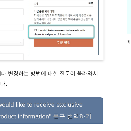
최
최
근
글
과
인
기
거나 변경하는 방법에 대한 질문이 올라와서
글
다.
like to receive exclusive
 product information" 문구 번역하기