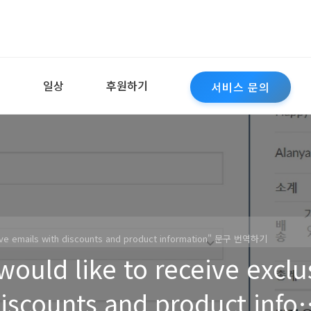
역
일상
후원하기
서비스 문의
ve emails with discounts and product information" 문구 번역하기
ld like to receive exclu
discounts and product infor