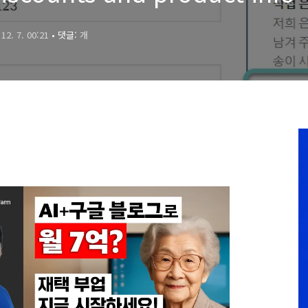
역하기
 12. 7. 00:21
• 댓글:
개