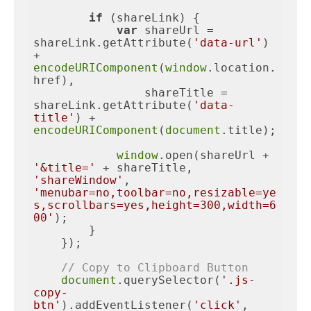
if
 (shareLink) {

var
 shareUrl = 
shareLink.getAttribute(
'data-url'
) 
+ 
encodeURIComponent
(
window
.location.
href),

                shareTitle = 
shareLink.getAttribute(
'data-
title'
) + 
encodeURIComponent
(
document
.title);

window
.open(shareUrl + 
'&title='
 + shareTitle, 
'shareWindow'
, 
'menubar=no,toolbar=no,resizable=ye
s,scrollbars=yes,height=300,width=6
00'
);

        }

    });

// Copy to Clipboard Button
document
.querySelector(
'.js-
copy-
btn'
).addEventListener(
'click'
, 