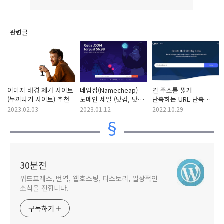
관련글
이미지 배경 제거 사이트
네임칩(Namecheap)
긴 주소를 짧게
(누끼따기 사이트) 추천
도메인 세일 (닷컴, 닷넷
단축하는 URL 단축
도메인 등)
서비스 사이트를 만들
2023.02.03
2023.01.12
2022.10.29
수 있는 BeLink
30분전
워드프레스, 번역, 웹호스팅, 티스토리, 일상적인
소식을 전합니다.
구독하기