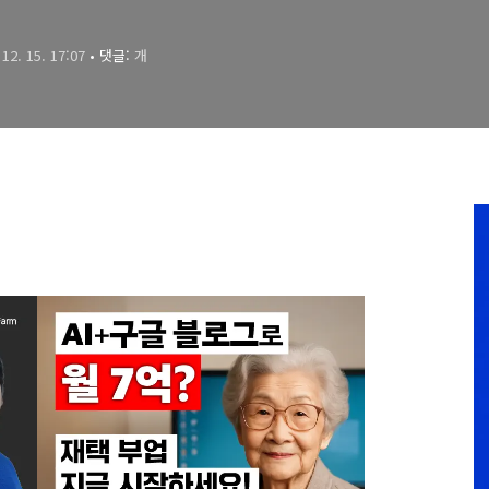
 12. 15. 17:07
• 댓글:
개