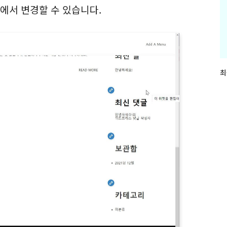
에서 변경할 수 있습니다.
최
최
근
글
과
인
기
글