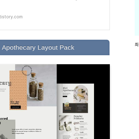
서는 주기적으로 Divi 테마용 레이아웃 팩을 공개하고 있
 최
tistory.com
최
최
othecary Layout Pack
근
글
과
인
기
글