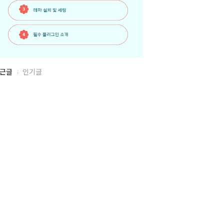
근글
인기글