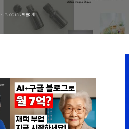
 4. 7. 00:18
• 댓글:
개