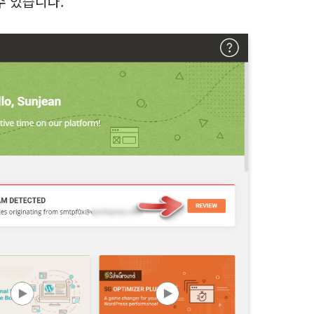
수 있습니다.