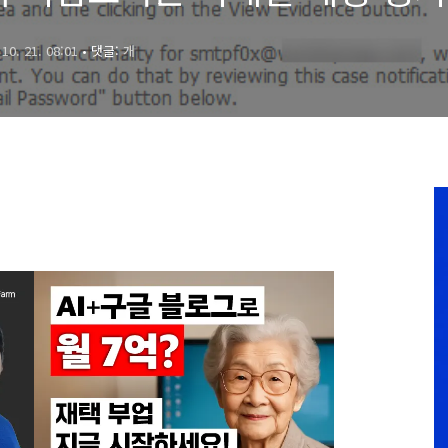
 10. 21. 08:01
• 댓글:
개