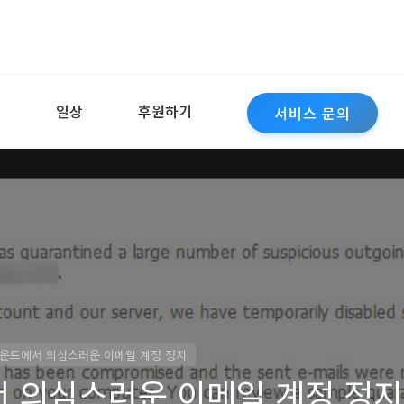
역
일상
후원하기
서비스 문의
운드에서 의심스러운 이메일 계정 정지
 의심스러운 이메일 계정 정지