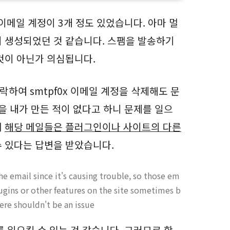
된 이메일 계정이 3개 정도 있었습니다. 아마 멀
 생성되었던 것 같습니다. 스팸을 발송하기
것이 아닌가 의심됩니다.
하여 smtpf0x 이메일 계정을 삭제해도 문
을 내가 만든 적이 없다고 하니 문제를 일으
서
해당 메일들은 플러그인이나 사이트의 다른
수 있다는 답변을 받았습니다.
he email since it's causing trouble, so those em
lugins or other features on the site sometimes b
ere shouldn't be an issue
 일으킬 수 있는 것 같습니다. 그러므로 항