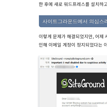
한 후에 새로 워드프레스를 설치하
사이트그라운드에서 의심스러
이렇게 문제가 해결되었지만, 어제
인해 이메일 계정이 정지되었다는 