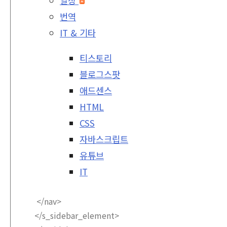
일상
번역
IT & 기타
티스토리
블로그스팟
애드센스
HTML
CSS
자바스크립트
유튜브
IT
</nav>
</s_sidebar_element>