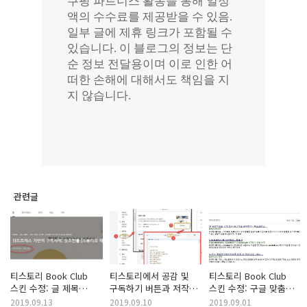
관련글
티스토리 Book Club
티스토리에서 공감 및
티스토리 Book Club
스킨 수정: 글 제목
구독하기 버튼과 저작물
스킨 수정: 구글 맞춤
아래에 댓글 개수 및
사용 허가(CCL) 마크를
검색 추가
2019.09.13
2019.09.10
2019.09.01