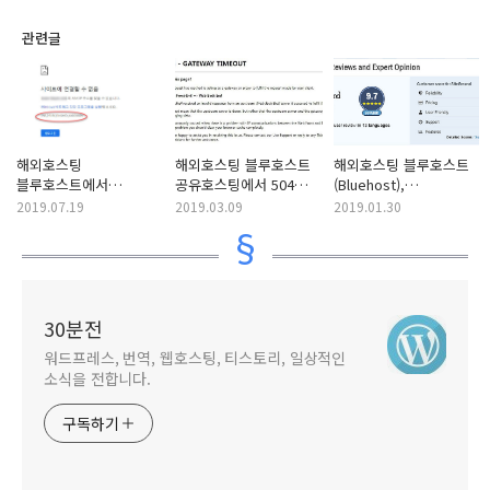
관련글
해외호스팅
해외호스팅 블루호스트
해외호스팅 블루호스트
블루호스트에서
공유호스팅에서 504
(Bluehost),
DNS_PROBE_FINISHED_NXDOMAIN
에러가 발생하는 경우
사이트그라운드
2019.07.19
2019.03.09
2019.01.30
오류가 발생하는 경우
(SiteGround),
호스트게이터
(HostGator) 비교
30분전
워드프레스, 번역, 웹호스팅, 티스토리, 일상적인
소식을 전합니다.
구독하기