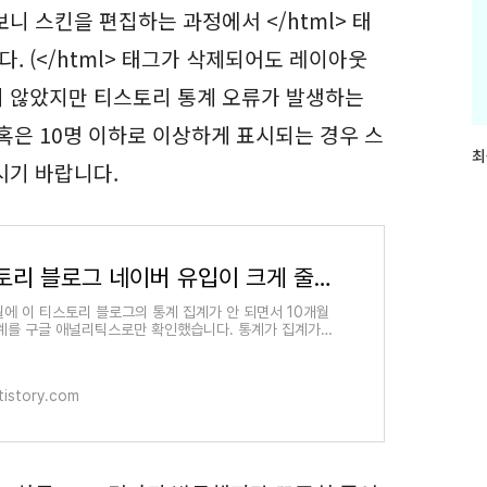
니 스킨을 편집하는 과정에서 </html> 태
 (</html> 태그가 삭제되어도 레이아웃
지 않았지만 티스토리 통계 오류가 발생하는
 혹은 10명 이하로 이상하게 표시되는 경우 스
최
최
시기 바랍니다.
근
글
과
인
기
티스토리 블로그 네이버 유입이 크게 줄었네요 (+티스토리 통계 오류 해결)
글
월에 이 티스토리 블로그의 통계 집계가 안 되면서 10개월
계를 구글 애널리틱스로만 확인했습니다. 통계가 집계가
이유는 스킨 편집에서 태그가 누락되면서 문제가 발생한
tistory.com