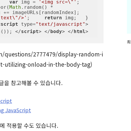
    
var
 img = 
'<img src=\"'
;     
oor(
Math
.random() * 
= imageURLs[randomIndex];     
 text\"/>'
;     
return
 img;   } 
<
script
type
=
"text/javascript"
>
g()); 
</
script
>
</
body
>
</
html
>
최
최
근
m/questions/2777479/display-random-i
글
과
utilizing-onload-in-the-body-tag)
인
기
글
글을 참고해볼 수 있습니다.
cript
g JavaScript
에 적용할 수도 있습니다.