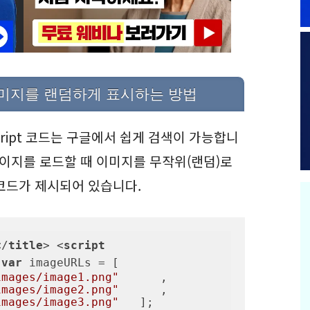
미지를 랜덤하게 표시하는 방법
cript 코드는 구글에서 쉽게 검색이 가능합니
w에 페이지를 로드할 때 이미지를 무작위(랜덤)로
코드가 제시되어 있습니다.
</
title
>
<
script
var
 imageURLs = [        
images/image1.png"
      , 
images/image2.png"
      , 
images/image3.png"
   ];   