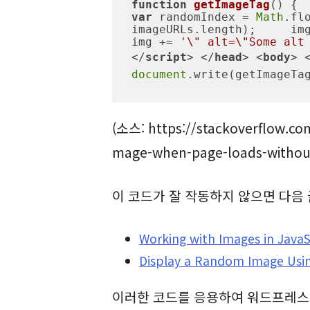
function
getImageTag
(
) 
{ 
var
 randomIndex = 
Math
.fl
imageURLs.length);     img +
img += 
'\" alt=\"Some alt
</
script
>
</
head
>
<
body
>
document
.write(getImageTa
(소스: https://stackoverflow.co
mage-when-page-loads-without-
이 코드가 잘 작동하지 않으면 다음 
Working with Images in JavaS
Display a Random Image Usin
이러한 코드를 응용하여 워드프레스