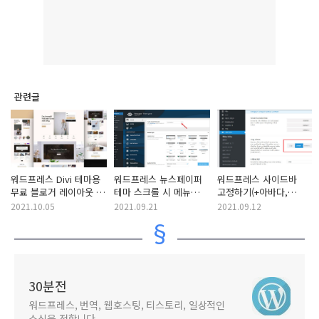
관련글
워드프레스 Divi 테마용
워드프레스 뉴스페이퍼
워드프레스 사이드바
무료 블로거 레이아웃 팩
테마 스크롤 시 메뉴
고정하기(+아바다,
(Blogger Layout
숨김(스마트 스냅) 옵션
뉴스페이퍼,
2021.10.05
2021.09.21
2021.09.12
Pack) 공개
GeneratePress 테마)
30분전
워드프레스, 번역, 웹호스팅, 티스토리, 일상적인
소식을 전합니다.