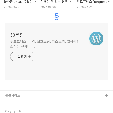
올바른 JSON 응답이
적용이 안 되는 경우
워드프레스 'Request
아닙니다' 오류 해결
확인 사항
Timeout' 오류 해결
2026.06.22
2026.06.05
2026.05.24
방법 (+SureRank SEO
방법
플러그인 & 가비아
호스팅)
30분전
워드프레스, 번역, 웹호스팅, 티스토리, 일상적인
소식을 전합니다.
구독하기
관련사이트
Copyright ©