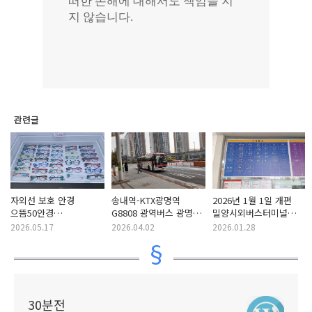
관련글
자외선 보호 안경
송내역-KTX광명역
2026년 1월 1일 개편
으뜸50안경
G8808 광역버스 광명역
밀양시외버스터미널
송내로데오점 (부천
막차 시간 (2026년 4월
시간표 및 요금 정보
2026.05.17
2026.04.02
2026.01.28
송내역 부근)
업데이트)
30분전